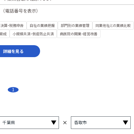
（
電話番号を表示
）
決算・税務申告
自社の業績把握
部門別の業績管理
同業他社との業績比較
育成
小規模共済・倒産防止共済
病医院の開業・経営改善
詳細を見る
1