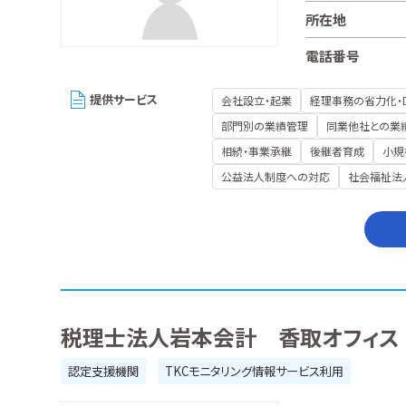
所在地
電話番号
提供サービス
会社設立・起業
経理事務の省力化・
部門別の業績管理
同業他社との業
相続・事業承継
後継者育成
小規
公益法人制度への対応
社会福祉法
税理士法人岩本会計 香取オフィス
認定支援機関
TKCモニタリング情報サービス利用