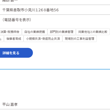
千葉県香取市小見川１２６８番地５６
（
電話番号を表示
）
決算・税務申告
自社の業績把握
部門別の業績管理
同業他社との業績比較
上
後継者育成
小規模共済・倒産防止共済
現場別の工事利益管理
詳細を見る
平山 嘉孝