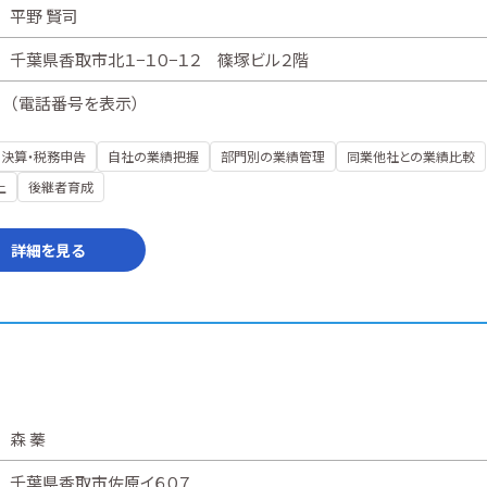
平野 賢司
千葉県香取市北１−１０−１２ 篠塚ビル２階
（
電話番号を表示
）
決算・税務申告
自社の業績把握
部門別の業績管理
同業他社との業績比較
上
後継者育成
詳細を見る
森 蓁
千葉県香取市佐原イ６０７