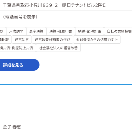
千葉県香取市小見川８３９−２ 朝日テナントビル２階Ｅ
（
電話番号を表示
）
DX
月次訪問
黒字決算
決算・税務申告
納税・節税対策
自社の業績把握
績比較
経営助言
経営改善計画書の作成
金融機関からの信用力向上
模共済・倒産防止共済
社会福祉法人の経営改善
詳細を見る
金子 春恵