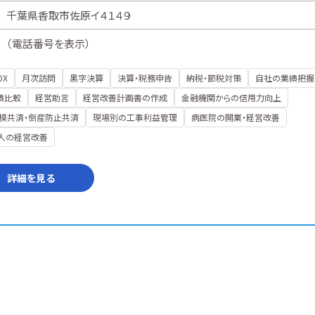
千葉県香取市佐原イ４１４９
（
電話番号を表示
）
DX
月次訪問
黒字決算
決算・税務申告
納税・節税対策
自社の業績把握
績比較
経営助言
経営改善計画書の作成
金融機関からの信用力向上
模共済・倒産防止共済
現場別の工事利益管理
病医院の開業・経営改善
人の経営改善
詳細を見る