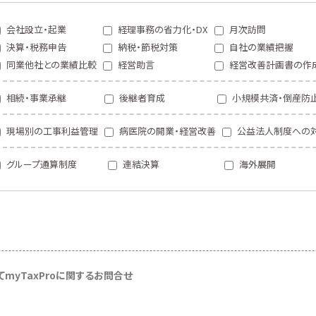
会社設立・起業
経理事務の省力化・DX
月次訪問
決算・税務申告
納税・節税対策
自社の業績把握
同業他社との業績比較
経営助言
経営改善計画書の作
相続・事業承継
後継者育成
小規模共済・倒産防
現場別の工事利益管理
病医院の開業・経営改善
公益法人制度への
グループ通算制度
連結決算
海外展開
て
myTaxProに関するお問合せ