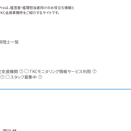
xProは、経営者・経理担当者向けのお役立ち情報と
KC会員事務所をご紹介するサイトです。
税理士一覧
定支援機関
TKCモニタリング情報サービス利用
スタッフ募集中
諏訪 健一