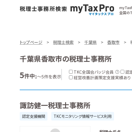
myTa
全国のT
トップページ
税理士検索
千葉県
香取市
千葉県香取市の税理士事務所
TKC全国会バッジ会員
認
5
件中
1～5件を表示
経営改善計画策定支援実績あり
諏訪健一税理士事務所
認定支援機関
TKCモニタリング情報サービス利用
税理士氏名