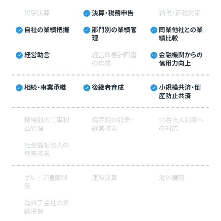
黒字決算
決算・税務申告
納税・節税対策
自社の業績把握
部門別の業績管
同業他社との業
理
績比較
経営助言
経営改善計画書
金融機関からの
の作成
信用力向上
相続・事業承継
後継者育成
小規模共済・倒
産防止共済
現場別の工事利
病医院の開業・
公益法人制度へ
益管理
経営改善
の対応
社会福祉法人の
経営改善
グループ通算制
連結決算
海外展開
度
海外子会社の業
績把握