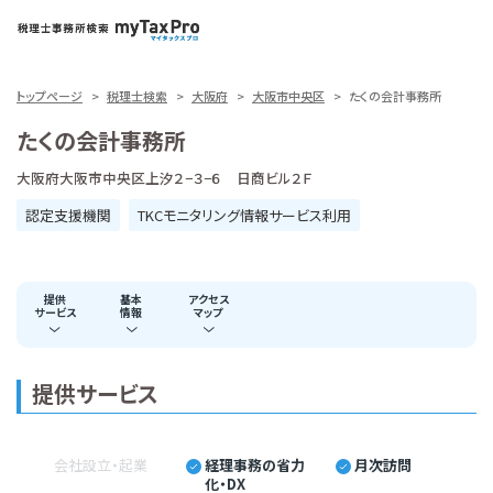
トップページ
税理士検索
大阪府
大阪市中央区
たくの会計事務所
たくの会計事務所
大阪府大阪市中央区上汐２−３−６ 日商ビル２Ｆ
認定支援機関
TKCモニタリング情報サービス利用
提供
基本
アクセス
サービス
情報
マップ
提供サービス
会社設立・起業
経理事務の省力
月次訪問
化・DX