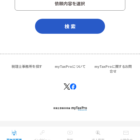
依頼内容を選択
検 索
税理士事務所を探す
myTaxProについて
myTaxProに関するお問
合せ
Copyright © ＴＫＣ Corporation
All Rights Reserved.
事務所概要
インタビュー
動画
求人情報
お問合せ