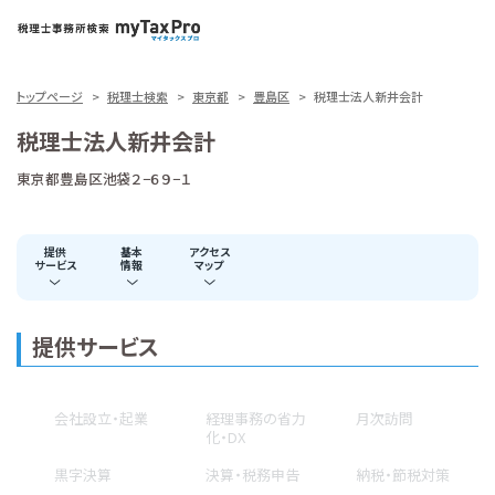
トップページ
税理士検索
東京都
豊島区
税理士法人新井会計
税理士法人新井会計
東京都豊島区池袋２−６９−１
提供
基本
アクセス
サービス
情報
マップ
提供サービス
会社設立・起業
経理事務の省力
月次訪問
化・DX
黒字決算
決算・税務申告
納税・節税対策