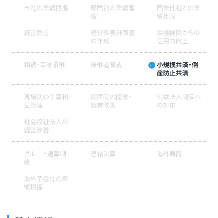
自社の業績把握
部門別の業績管
同業他社との業
理
績比較
経営助言
経営改善計画書
金融機関からの
の作成
信用力向上
相続・事業承継
後継者育成
小規模共済・倒
産防止共済
現場別の工事利
病医院の開業・
公益法人制度へ
益管理
経営改善
の対応
社会福祉法人の
経営改善
グループ通算制
連結決算
海外展開
度
海外子会社の業
績把握