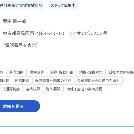
善計画策定支援実績あり
スタッフ募集中
栗田 慎一郎
東京都豊島区西池袋３−３０−１０ ライオンビル２０２号
（
電話番号を表示
）
DX
月次訪問
黒字決算
決算・税務申告
納税・節税対策
自社の業績把握
績比較
経営助言
経営改善計画書の作成
金融機関からの信用力向上
ープ通算制度
連結決算
海外展開
海外子会社の業績把握
詳細を見る