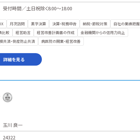
受付時間／土日祝除く8:00～18:00
DX
月次訪問
黒字決算
決算・税務申告
納税・節税対策
自社の業績把握
績比較
経営助言
経営改善計画書の作成
金融機関からの信用力向上
模共済・倒産防止共済
病医院の開業・経営改善
詳細を見る
所
玉川 良一
24322