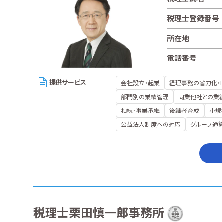
税理士登録番号
所在地
電話番号
提供サービス
会社設立・起業
経理事務の省力化・
部門別の業績管理
同業他社との業
相続・事業承継
後継者育成
小規
公益法人制度への対応
グループ通
税理士栗田慎一郎事務所