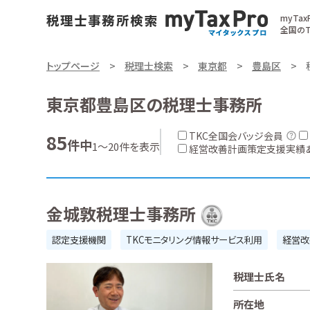
myTa
全国のT
トップページ
税理士検索
東京都
豊島区
東京都豊島区の税理士事務所
TKC全国会バッジ会員
85
件中
1～20件を表示
経営改善計画策定支援実績
金城敦税理士事務所
認定支援機関
TKCモニタリング情報サービス利用
経営改
税理士氏名
所在地