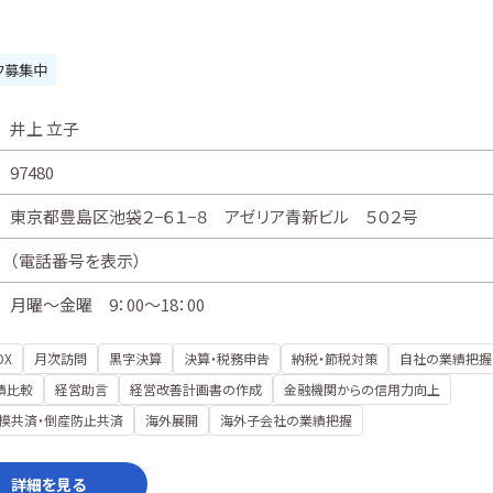
フ募集中
井上 立子
97480
東京都豊島区池袋２−６１−８ アゼリア青新ビル ５０２号
（
電話番号を表示
）
月曜～金曜 9：00～18：00
DX
月次訪問
黒字決算
決算・税務申告
納税・節税対策
自社の業績把握
績比較
経営助言
経営改善計画書の作成
金融機関からの信用力向上
模共済・倒産防止共済
海外展開
海外子会社の業績把握
詳細を見る