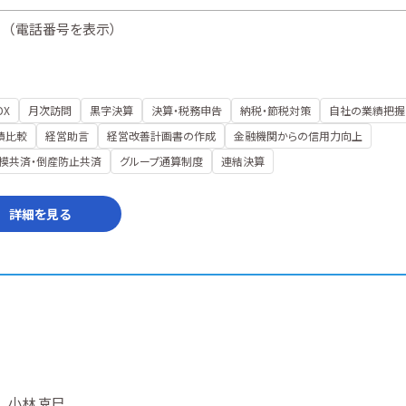
（
電話番号を表示
）
DX
月次訪問
黒字決算
決算・税務申告
納税・節税対策
自社の業績把握
績比較
経営助言
経営改善計画書の作成
金融機関からの信用力向上
模共済・倒産防止共済
グループ通算制度
連結決算
詳細を見る
小林 克巳