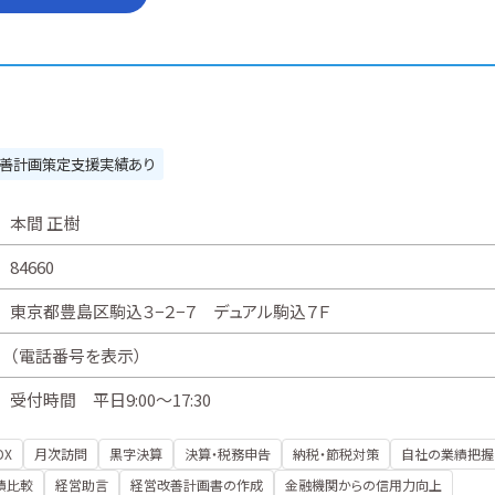
善計画策定支援実績あり
本間 正樹
84660
東京都豊島区駒込３−２−７ デュアル駒込７Ｆ
（
電話番号を表示
）
受付時間 平日9:00～17:30
DX
月次訪問
黒字決算
決算・税務申告
納税・節税対策
自社の業績把握
績比較
経営助言
経営改善計画書の作成
金融機関からの信用力向上