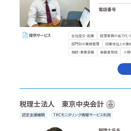
電話番号
提供サービス
会社設立・起業
経理事務の省力化・
部門別の業績管理
同業他社との業
相続・事業承継
後継者育成
小規
税理士法人 東京中央会計
認定支援機関
TKCモニタリング情報サービス利用
税理士氏名