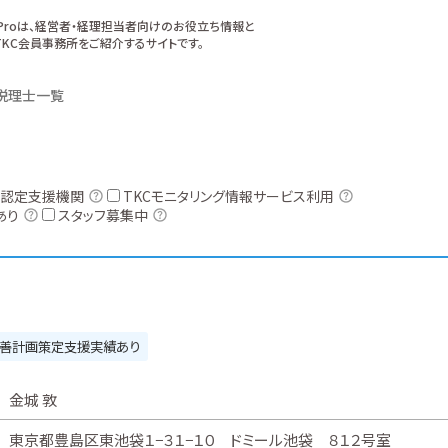
xProは、経営者・経理担当者向けのお役立ち情報と
KC会員事務所をご紹介するサイトです。
税理士一覧
認定支援機関
TKCモニタリング情報サービス利用
あり
スタッフ募集中
善計画策定支援実績あり
金城 敦
東京都豊島区東池袋１−３１−１０ ドミール池袋 ８１２号室