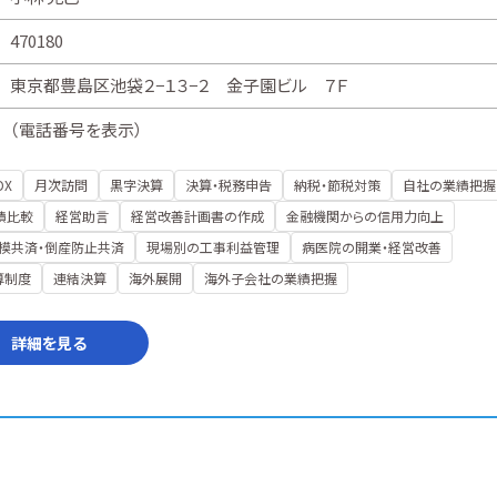
470180
東京都豊島区池袋２−１３−２ 金子園ビル ７Ｆ
（
電話番号を表示
）
DX
月次訪問
黒字決算
決算・税務申告
納税・節税対策
自社の業績把握
績比較
経営助言
経営改善計画書の作成
金融機関からの信用力向上
模共済・倒産防止共済
現場別の工事利益管理
病医院の開業・経営改善
算制度
連結決算
海外展開
海外子会社の業績把握
詳細を見る