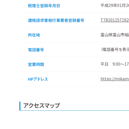
平成29年01月
税理士登録
年月日
T78101157192
適格請求書
発行事業者
登録番号
富山県富山市稲
所在地
（
電話番号を表
電話番号
平日 9:00～
営業時間
https://mikami
HPアドレス
アクセスマップ