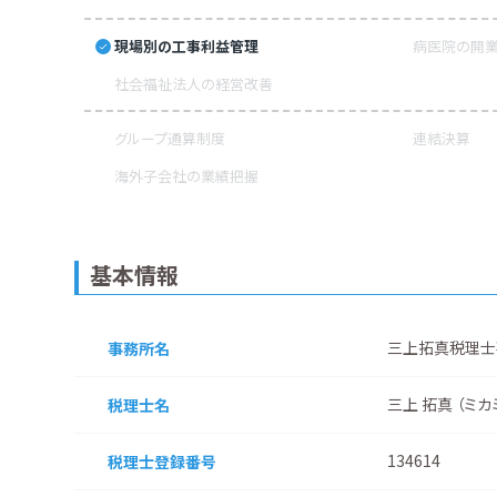
現場別の工事利益管理
病医院の開業
社会福祉法人の経営改善
グループ通算制度
連結決算
海外子会社の業績把握
基本情報
三上拓真税理士
事務所名
三上 拓真 （ミカ
税理士名
134614
税理士登録番号