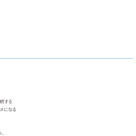
続する
メになる
め、