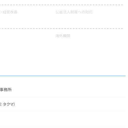
・経営改善
公益法人制度への対応
海外展開
事務所
ミ タクマ）