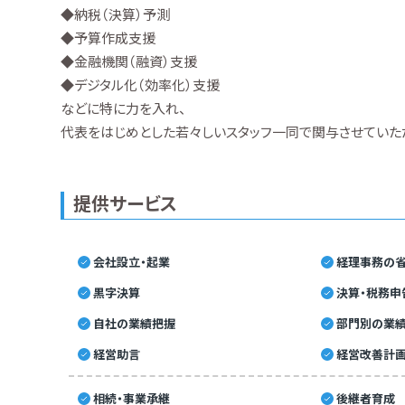
◆納税（決算）予測
◆予算作成支援
◆金融機関（融資）支援
◆デジタル化（効率化）支援
などに特に力を入れ、
代表をはじめとした若々しいスタッフ一同で関与させていた
提供サービス
会社設立・起業
経理事務の省
黒字決算
決算・税務申
自社の業績把握
部門別の業
経営助言
経営改善計
相続・事業承継
後継者育成