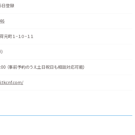
26日登録
46
荷元町１−１０−１１
示
）
17:00 （事前予約のうえ土日祝日も相談対応可能）
.tkcnf.com/