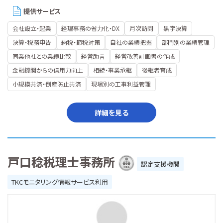
提供サービス
会社設立・起業
経理事務の省力化・DX
月次訪問
黒字決算
決算・税務申告
納税・節税対策
自社の業績把握
部門別の業績管理
同業他社との業績比較
経営助言
経営改善計画書の作成
金融機関からの信用力向上
相続・事業承継
後継者育成
小規模共済・倒産防止共済
現場別の工事利益管理
詳細を見る
戸口稔税理士事務所
認定支援機関
TKCモニタリング情報サービス利用