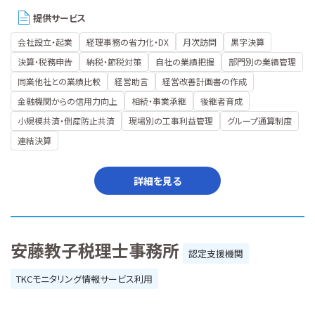
提供サービス
会社設立・起業
経理事務の省力化・DX
月次訪問
黒字決算
決算・税務申告
納税・節税対策
自社の業績把握
部門別の業績管理
同業他社との業績比較
経営助言
経営改善計画書の作成
金融機関からの信用力向上
相続・事業承継
後継者育成
小規模共済・倒産防止共済
現場別の工事利益管理
グループ通算制度
連結決算
詳細を見る
安藤教子税理士事務所
認定支援機関
TKCモニタリング情報サービス利用