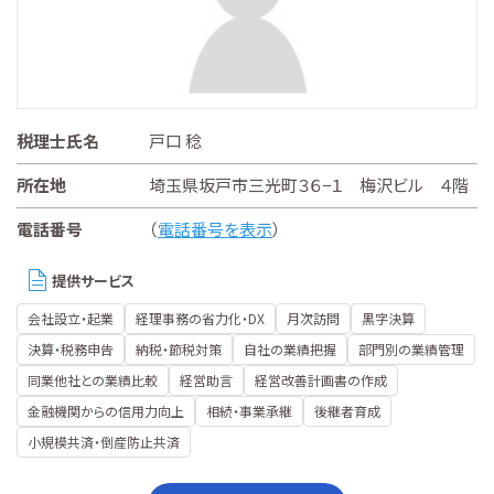
税理士氏名
戸口 稔
所在地
埼玉県坂戸市三光町３６−１ 梅沢ビル ４階
電話番号
（
電話番号を表示
）
提供サービス
会社設立・起業
経理事務の省力化・DX
月次訪問
黒字決算
決算・税務申告
納税・節税対策
自社の業績把握
部門別の業績管理
同業他社との業績比較
経営助言
経営改善計画書の作成
金融機関からの信用力向上
相続・事業承継
後継者育成
小規模共済・倒産防止共済