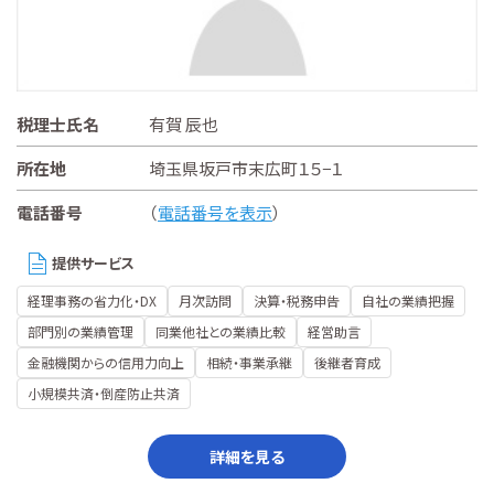
税理士氏名
有賀 辰也
所在地
埼玉県坂戸市末広町１５−１
電話番号
（
電話番号を表示
）
提供サービス
経理事務の省力化・DX
月次訪問
決算・税務申告
自社の業績把握
部門別の業績管理
同業他社との業績比較
経営助言
金融機関からの信用力向上
相続・事業承継
後継者育成
小規模共済・倒産防止共済
詳細を見る