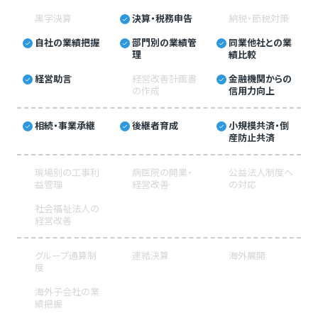
黒字決算
決算・税務申告
納税・節税対策
自社の業績把握
部門別の業績管
同業他社との業
理
績比較
経営助言
経営改善計画書
金融機関からの
の作成
信用力向上
相続・事業承継
後継者育成
小規模共済・倒
産防止共済
現場別の工事利
病医院の開業・
公益法人制度へ
益管理
経営改善
の対応
社会福祉法人の
経営改善
グループ通算制
連結決算
海外展開
度
海外子会社の業
績把握