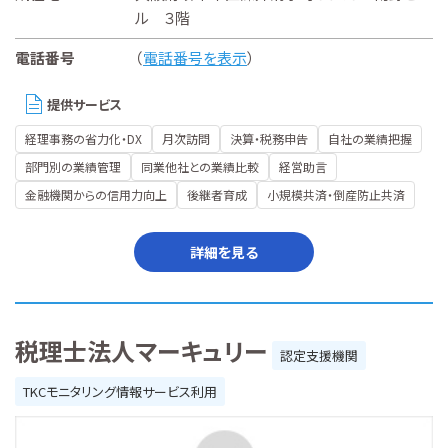
ル ３階
電話番号
（
電話番号を表示
）
提供サービス
経理事務の省力化・DX
月次訪問
決算・税務申告
自社の業績把握
部門別の業績管理
同業他社との業績比較
経営助言
金融機関からの信用力向上
後継者育成
小規模共済・倒産防止共済
詳細を見る
税理士法人マーキュリー
認定支援機関
TKCモニタリング情報サービス利用