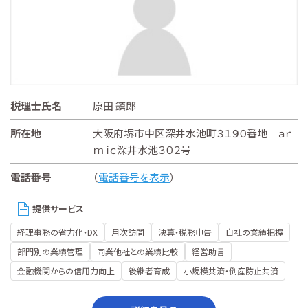
税理士氏名
原田 鎮郎
所在地
大阪府堺市中区深井水池町３１９０番地 ａｒ
ｍｉｃ深井水池３０２号
電話番号
（
電話番号を表示
）
提供サービス
経理事務の省力化・DX
月次訪問
決算・税務申告
自社の業績把握
部門別の業績管理
同業他社との業績比較
経営助言
金融機関からの信用力向上
後継者育成
小規模共済・倒産防止共済