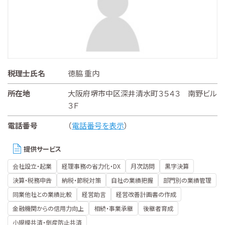
税理士氏名
徳脇 重内
所在地
大阪府堺市中区深井清水町３５４３ 南野ビル
３Ｆ
電話番号
（
電話番号を表示
）
提供サービス
会社設立・起業
経理事務の省力化・DX
月次訪問
黒字決算
決算・税務申告
納税・節税対策
自社の業績把握
部門別の業績管理
同業他社との業績比較
経営助言
経営改善計画書の作成
金融機関からの信用力向上
相続・事業承継
後継者育成
小規模共済・倒産防止共済