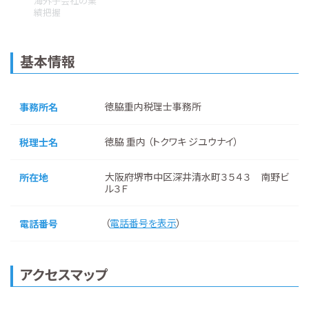
海外子会社の業
績把握
基本情報
徳脇重内税理士事務所
事務所名
徳脇 重内 （トクワキ ジユウナイ）
税理士名
大阪府堺市中区深井清水町３５４３ 南野ビ
所在地
ル３Ｆ
（
電話番号を表示
）
電話番号
アクセスマップ