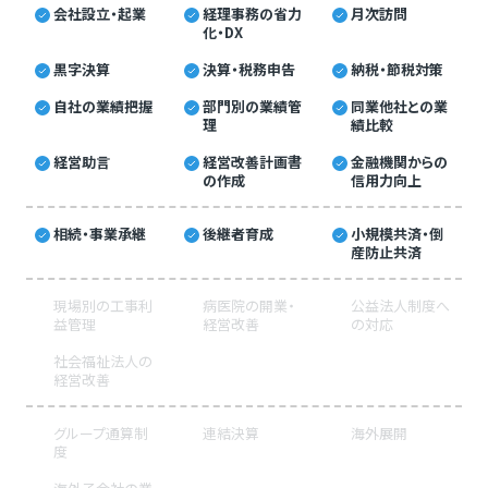
会社設立・起業
経理事務の省力
月次訪問
化・DX
黒字決算
決算・税務申告
納税・節税対策
自社の業績把握
部門別の業績管
同業他社との業
理
績比較
経営助言
経営改善計画書
金融機関からの
の作成
信用力向上
相続・事業承継
後継者育成
小規模共済・倒
産防止共済
現場別の工事利
病医院の開業・
公益法人制度へ
益管理
経営改善
の対応
社会福祉法人の
経営改善
グループ通算制
連結決算
海外展開
度