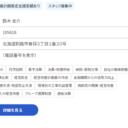
善計画策定支援実績あり
スタッフ募集中
鈴木 圭介
105618
北海道釧路市春採３丁目１番２０号
（
電話番号を表示
）
DX
月次訪問
黒字決算
決算・税務申告
納税・節税対策
自社の業績把握
績比較
経営助言
経営改善計画書の作成
金融機関からの信用力向上
模共済・倒産防止共済
現場別の工事利益管理
病医院の開業・経営改善
人の経営改善
グループ通算制度
連結決算
詳細を見る