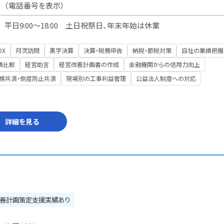
（
電話番号を表示
）
平日9:00～18:00 土日祝祭日、年末年始は休業
DX
月次訪問
黒字決算
決算・税務申告
納税・節税対策
自社の業績把握
績比較
経営助言
経営改善計画書の作成
金融機関からの信用力向上
模共済・倒産防止共済
現場別の工事利益管理
公益法人制度への対応
詳細を見る
善計画策定支援実績あり