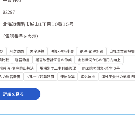
82297
北海道釧路市城山１丁目１０番１５号
（
電話番号を表示
）
DX
月次訪問
黒字決算
決算・税務申告
納税・節税対策
自社の業績把握
績比較
経営助言
経営改善計画書の作成
金融機関からの信用力向上
模共済・倒産防止共済
現場別の工事利益管理
病医院の開業・経営改善
人の経営改善
グループ通算制度
連結決算
海外展開
海外子会社の業績把
詳細を見る