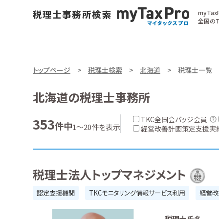
myTa
全国のT
トップページ
税理士検索
北海道
税理士一覧
北海道の税理士事務所
TKC全国会バッジ会員
353
件中
1～20件を表示
経営改善計画策定支援実
税理士法人トップマネジメント
認定支援機関
TKCモニタリング情報サービス利用
経営改
税理士氏名