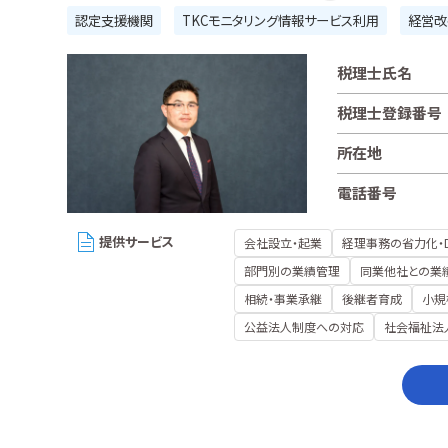
認定支援機関
TKCモニタリング情報サービス利用
経営改
税理士氏名
税理士登録番号
所在地
電話番号
提供サービス
会社設立・起業
経理事務の省力化・
部門別の業績管理
同業他社との業
相続・事業承継
後継者育成
小規
公益法人制度への対応
社会福祉法