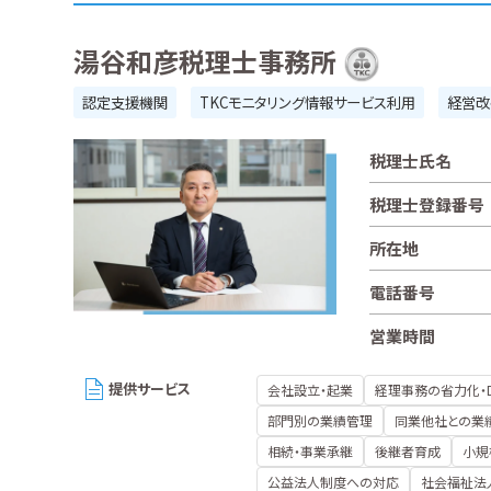
湯谷和彦税理士事務所
認定支援機関
TKCモニタリング情報サービス利用
経営改
税理士氏名
税理士登録番号
所在地
電話番号
営業時間
提供サービス
会社設立・起業
経理事務の省力化・
部門別の業績管理
同業他社との業
相続・事業承継
後継者育成
小規
公益法人制度への対応
社会福祉法