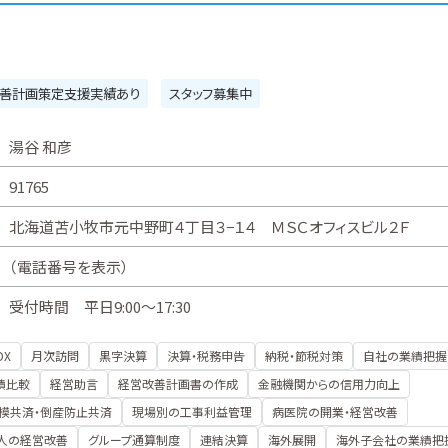
善計画策定支援実績あり
スタッフ募集中
湯谷 和彦
91765
北海道苫小牧市元中野町４丁目３−１４ ＭＳＣオフィスビル２Ｆ
（
電話番号を表示
）
受付時間 平日9:00～17:30
DX
月次訪問
黒字決算
決算・税務申告
納税・節税対策
自社の業績把握
績比較
経営助言
経営改善計画書の作成
金融機関からの信用力向上
模共済・倒産防止共済
現場別の工事利益管理
病医院の開業・経営改善
人の経営改善
グループ通算制度
連結決算
海外展開
海外子会社の業績把