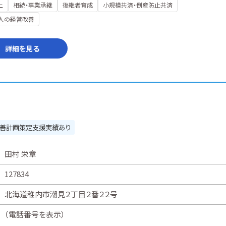
上
相続・事業承継
後継者育成
小規模共済・倒産防止共済
人の経営改善
詳細を見る
善計画策定支援実績あり
田村 栄章
127834
北海道稚内市潮見２丁目２番２２号
（
電話番号を表示
）