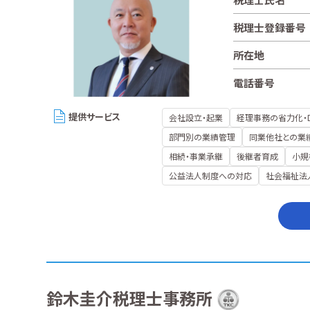
税理士登録番号
所在地
電話番号
提供サービス
会社設立・起業
経理事務の省力化・
部門別の業績管理
同業他社との業
相続・事業承継
後継者育成
小規
公益法人制度への対応
社会福祉法
鈴木圭介税理士事務所