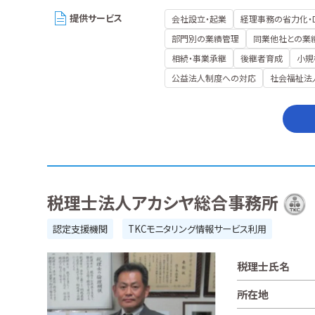
提供サービス
会社設立・起業
経理事務の省力化・
部門別の業績管理
同業他社との業
相続・事業承継
後継者育成
小規
公益法人制度への対応
社会福祉法
税理士法人アカシヤ総合事務所
認定支援機関
TKCモニタリング情報サービス利用
税理士氏名
所在地