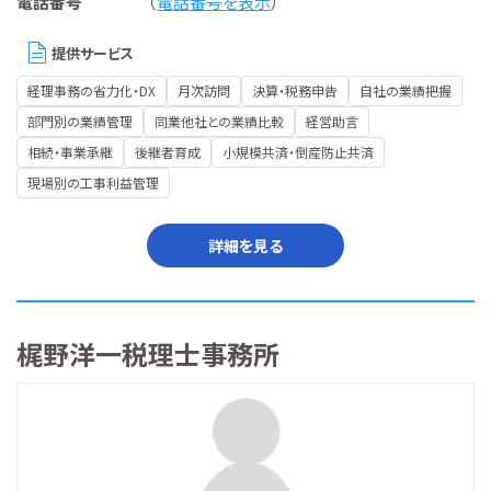
電話番号
（
電話番号を表示
）
提供サービス
経理事務の省力化・DX
月次訪問
決算・税務申告
自社の業績把握
部門別の業績管理
同業他社との業績比較
経営助言
相続・事業承継
後継者育成
小規模共済・倒産防止共済
現場別の工事利益管理
詳細を見る
梶野洋一税理士事務所