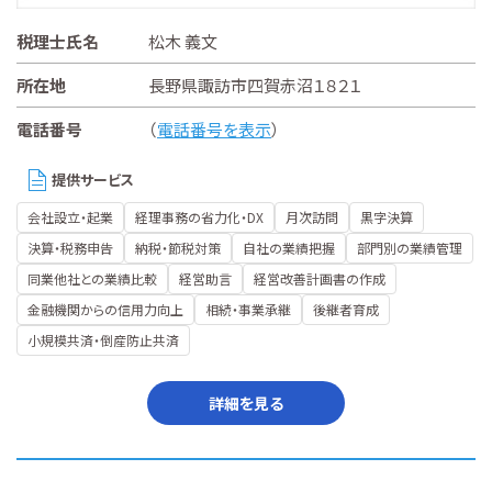
税理士氏名
松木 義文
所在地
長野県諏訪市四賀赤沼１８２１
電話番号
（
電話番号を表示
）
提供サービス
会社設立・起業
経理事務の省力化・DX
月次訪問
黒字決算
決算・税務申告
納税・節税対策
自社の業績把握
部門別の業績管理
同業他社との業績比較
経営助言
経営改善計画書の作成
金融機関からの信用力向上
相続・事業承継
後継者育成
小規模共済・倒産防止共済
詳細を見る