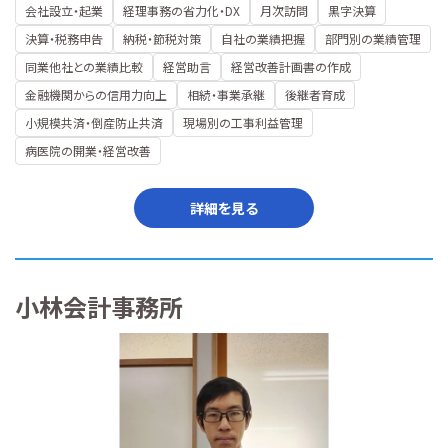
会社設立・起業
経理事務の省力化・DX
月次訪問
黒字決算
決算・税務申告
納税・節税対策
自社の業績把握
部門別の業績管理
同業他社との業績比較
経営助言
経営改善計画書の作成
金融機関からの信用力向上
相続・事業承継
後継者育成
小規模共済・倒産防止共済
現場別の工事利益管理
病医院の開業・経営改善
詳細を見る
小林会計事務所