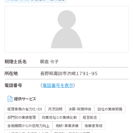
税理士氏名
朝倉 令子
所在地
長野県諏訪市渋崎１７９１−９５
電話番号
（
電話番号を表示
）
提供サービス
経理事務の省力化・DX
月次訪問
決算・税務申告
自社の業績把握
部門別の業績管理
同業他社との業績比較
経営助言
金融機関からの信用力向上
相続・事業承継
後継者育成