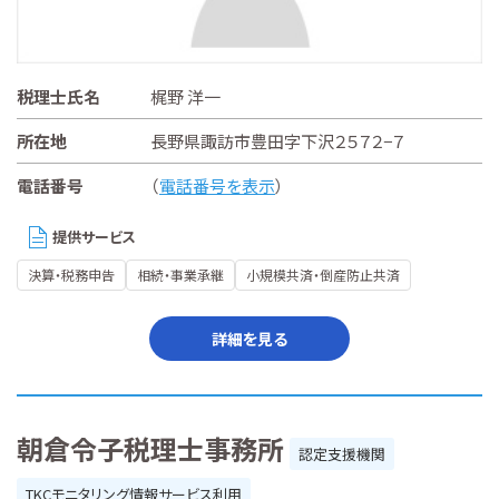
税理士氏名
梶野 洋一
所在地
長野県諏訪市豊田字下沢２５７２−７
電話番号
（
電話番号を表示
）
提供サービス
決算・税務申告
相続・事業承継
小規模共済・倒産防止共済
詳細を見る
朝倉令子税理士事務所
認定支援機関
TKCモニタリング情報サービス利用