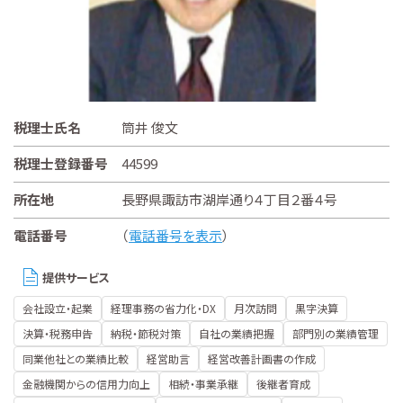
税理士氏名
筒井 俊文
税理士登録番号
44599
所在地
長野県諏訪市湖岸通り４丁目２番４号
電話番号
（
電話番号を表示
）
提供サービス
会社設立・起業
経理事務の省力化・DX
月次訪問
黒字決算
決算・税務申告
納税・節税対策
自社の業績把握
部門別の業績管理
同業他社との業績比較
経営助言
経営改善計画書の作成
金融機関からの信用力向上
相続・事業承継
後継者育成