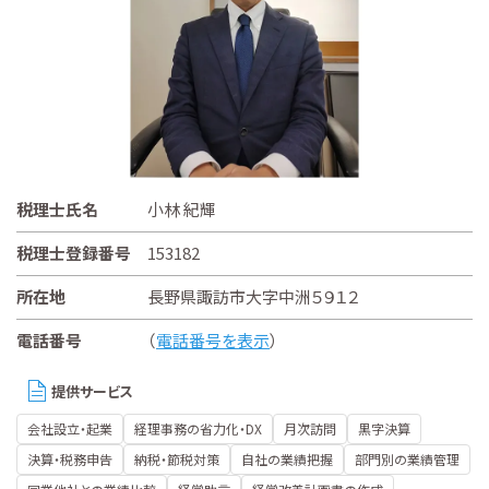
税理士氏名
小林 紀輝
税理士登録番号
153182
所在地
長野県諏訪市大字中洲５９１２
電話番号
（
電話番号を表示
）
提供サービス
会社設立・起業
経理事務の省力化・DX
月次訪問
黒字決算
決算・税務申告
納税・節税対策
自社の業績把握
部門別の業績管理