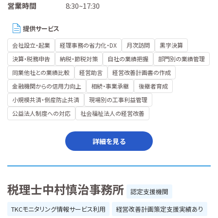
営業時間
8:30~17:30
提供サービス
会社設立・起業
経理事務の省力化・DX
月次訪問
黒字決算
決算・税務申告
納税・節税対策
自社の業績把握
部門別の業績管理
同業他社との業績比較
経営助言
経営改善計画書の作成
金融機関からの信用力向上
相続・事業承継
後継者育成
小規模共済・倒産防止共済
現場別の工事利益管理
公益法人制度への対応
社会福祉法人の経営改善
詳細を見る
税理士中村慎治事務所
認定支援機関
TKCモニタリング情報サービス利用
経営改善計画策定支援実績あり