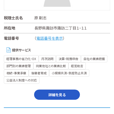
税理士氏名
原 剛志
所在地
長野県諏訪市諏訪二丁目１−１１
電話番号
（
電話番号を表示
）
提供サービス
経理事務の省力化・DX
月次訪問
決算・税務申告
自社の業績把握
部門別の業績管理
同業他社との業績比較
経営助言
相続・事業承継
後継者育成
小規模共済・倒産防止共済
公益法人制度への対応
詳細を見る