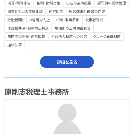
決算・税務申告
納税・節税対策
自社の業績把握
部門別の業績管理
同業他社との業績比較
経営助言
経営改善計画書の作成
金融機関からの信用力向上
相続・事業承継
後継者育成
小規模共済・倒産防止共済
現場別の工事利益管理
病医院の開業・経営改善
公益法人制度への対応
グループ通算制度
連結決算
詳細を見る
原剛志税理士事務所