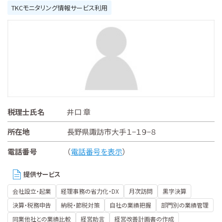
TKCモニタリング情報サービス利用
税理士氏名
井口 章
所在地
長野県諏訪市大手１−１９−８
電話番号
（
電話番号を表示
）
提供サービス
会社設立・起業
経理事務の省力化・DX
月次訪問
黒字決算
決算・税務申告
納税・節税対策
自社の業績把握
部門別の業績管理
同業他社との業績比較
経営助言
経営改善計画書の作成