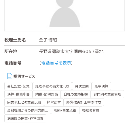
税理士氏名
金子 博昭
所在地
長野県諏訪市大字湖南６０５７番地
電話番号
（
電話番号を表示
）
提供サービス
会社設立・起業
経理事務の省力化・DX
月次訪問
黒字決算
決算・税務申告
納税・節税対策
自社の業績把握
部門別の業績管理
同業他社との業績比較
経営助言
経営改善計画書の作成
金融機関からの信用力向上
相続・事業承継
後継者育成
病医院の開業・経営改善