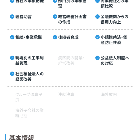
自社の業績把握
部門別の業績管
同業他社との業
理
績比較
経営助言
経営改善計画書
金融機関からの
の作成
信用力向上
相続・事業承継
後継者育成
小規模共済・倒
産防止共済
現場別の工事利
病医院の開業・
公益法人制度へ
益管理
経営改善
の対応
社会福祉法人の
経営改善
グループ通算制
連結決算
海外展開
度
海外子会社の業
績把握
基本情報