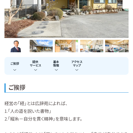
提供
基本
アクセス
ご挨拶
サービス
情報
マップ
ご挨拶
経営の「経」とは広辞苑によれば、
1.「人の道を説いた書物」
2.「縦糸－自分を貫く精神」を意味します。