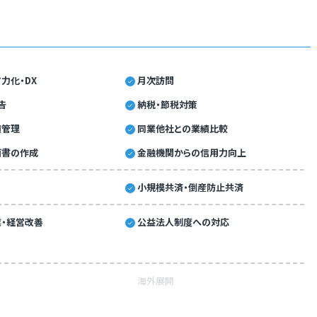
力化・DX
月次訪問
告
納税・節税対策
績管理
同業他社との業績比較
画書の作成
金融機関からの信用力向上
小規模共済・倒産防止共済
・経営改善
公益法人制度への対応
海外展開