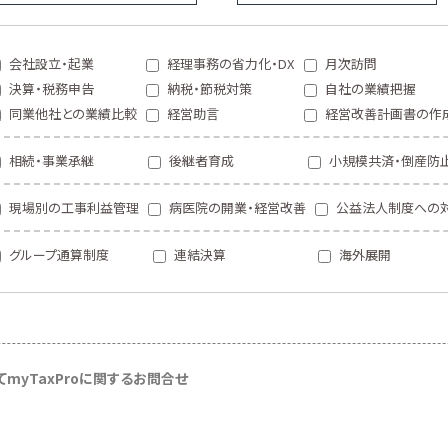
会社設立・起業
経理事務の省力化・DX
月次訪問
決算・税務申告
納税・節税対策
自社の業績把握
同業他社との業績比較
経営助言
経営改善計画書の作
相続・事業承継
後継者育成
小規模共済・倒産防
現場別の工事利益管理
病医院の開業・経営改善
公益法人制度への
グループ通算制度
連結決算
海外展開
て
myTaxProに関するお問合せ