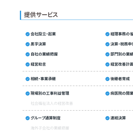
提供サービス
会社設立・起業
経理事務の省
黒字決算
決算・税務申
自社の業績把握
部門別の業
経営助言
経営改善計
相続・事業承継
後継者育成
現場別の工事利益管理
病医院の開業
社会福祉法人の経営改善
グループ通算制度
連結決算
海外子会社の業績把握