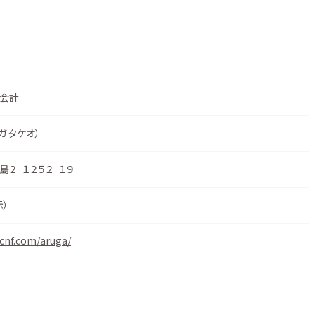
会計
ガ タケオ）
２−１２５２−１９
示
）
kcnf.com/aruga/