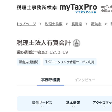
myTa
全国のT
トップページ
税理士検索
長野県
諏訪市
税理士法人有賀会計
長野県諏訪市高島２−１２５２−１９
認定支援機関
TKCモニタリング情報サービス利用
事務所概要
インタビュー
提供
サービス
基本
情報
アクセス
マッ