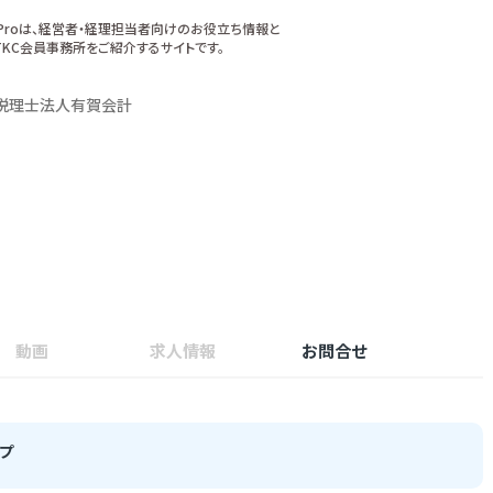
xProは、経営者・経理担当者向けのお役立ち情報と
KC会員事務所をご紹介するサイトです。
税理士法人有賀会計
動画
求人情報
お問合せ
プ