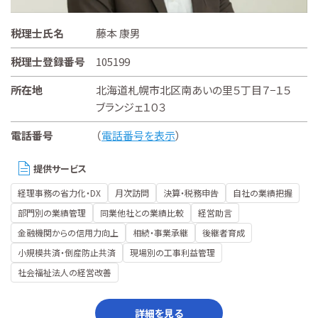
税理士氏名
藤本 康男
税理士登録番号
105199
所在地
北海道札幌市北区南あいの里５丁目７−１５
ブランジェ１０３
電話番号
（
電話番号を表示
）
提供サービス
経理事務の省力化・DX
月次訪問
決算・税務申告
自社の業績把握
部門別の業績管理
同業他社との業績比較
経営助言
金融機関からの信用力向上
相続・事業承継
後継者育成
小規模共済・倒産防止共済
現場別の工事利益管理
社会福祉法人の経営改善
詳細を見る