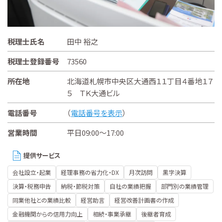
税理士氏名
田中 裕之
税理士登録番号
73560
所在地
北海道札幌市中央区大通西１１丁目４番地１７
５ ＴＫ大通ビル
電話番号
（
電話番号を表示
）
営業時間
平日09:00～17:00
提供サービス
会社設立・起業
経理事務の省力化・DX
月次訪問
黒字決算
決算・税務申告
納税・節税対策
自社の業績把握
部門別の業績管理
同業他社との業績比較
経営助言
経営改善計画書の作成
金融機関からの信用力向上
相続・事業承継
後継者育成