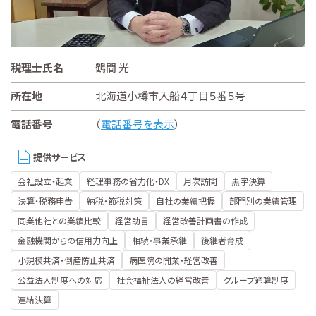
税理士氏名
鶴間 光
所在地
北海道小樽市入船４丁目５番５号
電話番号
（
電話番号を表示
）
提供サービス
会社設立・起業
経理事務の省力化・DX
月次訪問
黒字決算
決算・税務申告
納税・節税対策
自社の業績把握
部門別の業績管理
同業他社との業績比較
経営助言
経営改善計画書の作成
金融機関からの信用力向上
相続・事業承継
後継者育成
小規模共済・倒産防止共済
病医院の開業・経営改善
公益法人制度への対応
社会福祉法人の経営改善
グループ通算制度
連結決算