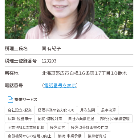
税理士氏名
関 有紀子
税理士登録番号
123203
所在地
北海道帯広市白樺１６条東１７丁目１０番地
電話番号
（
電話番号を表示
）
提供サービス
会社設立・起業
経理事務の省力化・DX
月次訪問
黒字決算
決算・税務申告
納税・節税対策
自社の業績把握
部門別の業績管理
同業他社との業績比較
経営助言
経営改善計画書の作成
金融機関からの信用力向上
相続・事業承継
後継者育成