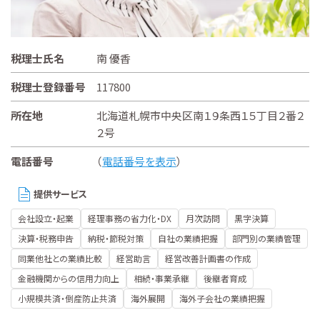
税理士氏名
南 優香
税理士登録番号
117800
所在地
北海道札幌市中央区南１９条西１５丁目２番２
２号
電話番号
（
電話番号を表示
）
提供サービス
会社設立・起業
経理事務の省力化・DX
月次訪問
黒字決算
決算・税務申告
納税・節税対策
自社の業績把握
部門別の業績管理
同業他社との業績比較
経営助言
経営改善計画書の作成
金融機関からの信用力向上
相続・事業承継
後継者育成
小規模共済・倒産防止共済
海外展開
海外子会社の業績把握