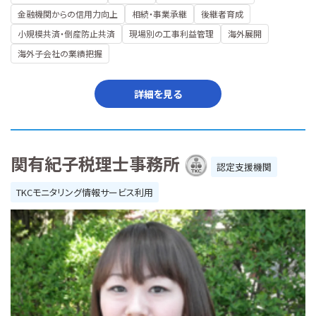
金融機関からの信用力向上
相続・事業承継
後継者育成
小規模共済・倒産防止共済
現場別の工事利益管理
海外展開
海外子会社の業績把握
詳細を見る
関有紀子税理士事務所
認定支援機関
TKCモニタリング情報サービス利用