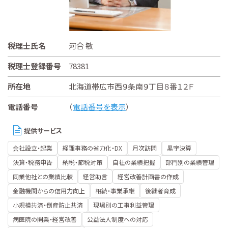
税理士氏名
河合 敏
税理士登録番号
78381
所在地
北海道帯広市西９条南９丁目８番１２Ｆ
電話番号
（
電話番号を表示
）
提供サービス
会社設立・起業
経理事務の省力化・DX
月次訪問
黒字決算
決算・税務申告
納税・節税対策
自社の業績把握
部門別の業績管理
同業他社との業績比較
経営助言
経営改善計画書の作成
金融機関からの信用力向上
相続・事業承継
後継者育成
小規模共済・倒産防止共済
現場別の工事利益管理
病医院の開業・経営改善
公益法人制度への対応