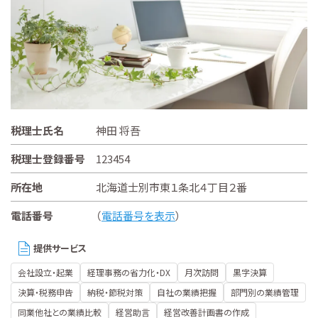
税理士氏名
神田 将吾
税理士登録番号
123454
所在地
北海道士別市東１条北４丁目２番
電話番号
（
電話番号を表示
）
提供サービス
会社設立・起業
経理事務の省力化・DX
月次訪問
黒字決算
決算・税務申告
納税・節税対策
自社の業績把握
部門別の業績管理
同業他社との業績比較
経営助言
経営改善計画書の作成