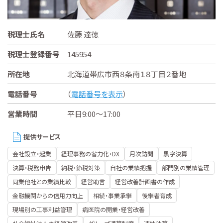
税理士氏名
佐藤 達徳
税理士登録番号
145954
所在地
北海道帯広市西８条南１８丁目２番地
電話番号
（
電話番号を表示
）
営業時間
平日9:00～17:00
提供サービス
会社設立・起業
経理事務の省力化・DX
月次訪問
黒字決算
決算・税務申告
納税・節税対策
自社の業績把握
部門別の業績管理
同業他社との業績比較
経営助言
経営改善計画書の作成
金融機関からの信用力向上
相続・事業承継
後継者育成
現場別の工事利益管理
病医院の開業・経営改善