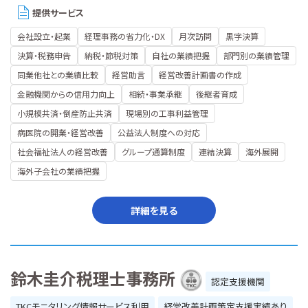
提供サービス
会社設立・起業
経理事務の省力化・DX
月次訪問
黒字決算
決算・税務申告
納税・節税対策
自社の業績把握
部門別の業績管理
同業他社との業績比較
経営助言
経営改善計画書の作成
金融機関からの信用力向上
相続・事業承継
後継者育成
小規模共済・倒産防止共済
現場別の工事利益管理
病医院の開業・経営改善
公益法人制度への対応
社会福祉法人の経営改善
グループ通算制度
連結決算
海外展開
海外子会社の業績把握
詳細を見る
鈴木圭介税理士事務所
認定支援機関
TKCモニタリング情報サービス利用
経営改善計画策定支援実績あり