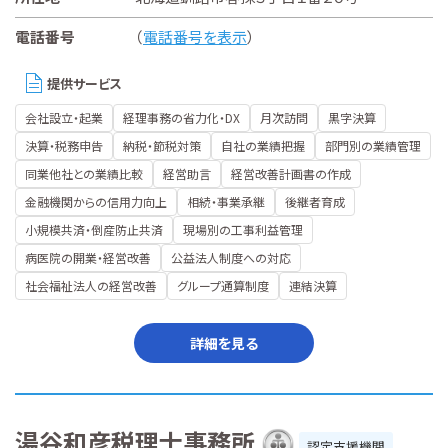
電話番号
（
電話番号を表示
）
提供サービス
会社設立・起業
経理事務の省力化・DX
月次訪問
黒字決算
決算・税務申告
納税・節税対策
自社の業績把握
部門別の業績管理
同業他社との業績比較
経営助言
経営改善計画書の作成
金融機関からの信用力向上
相続・事業承継
後継者育成
小規模共済・倒産防止共済
現場別の工事利益管理
病医院の開業・経営改善
公益法人制度への対応
社会福祉法人の経営改善
グループ通算制度
連結決算
詳細を見る
湯谷和彦税理士事務所
認定支援機関