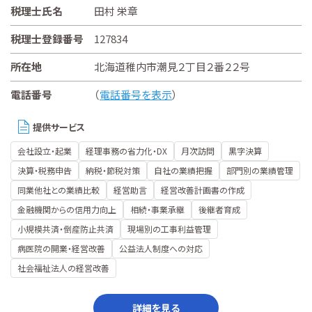
税理士氏名
田村 栄章
税理士登録番号
127834
所在地
北海道稚内市潮見２丁目２番２２号
電話番号
（
電話番号を表示
）
提供サービス
会社設立・起業
経理事務の省力化・DX
月次訪問
黒字決算
決算・税務申告
納税・節税対策
自社の業績把握
部門別の業績管理
同業他社との業績比較
経営助言
経営改善計画書の作成
金融機関からの信用力向上
相続・事業承継
後継者育成
小規模共済・倒産防止共済
現場別の工事利益管理
病医院の開業・経営改善
公益法人制度への対応
社会福祉法人の経営改善
詳細を見る