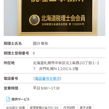
税理士氏名
國分 敬祐
税理士登録番号
0
所在地
北海道札幌市中央区北１条西２０丁目１−２
７ 井門札幌Ｎ１２０ビル３階
電話番号
（
電話番号を表示
）
営業時間
平日 8:00～17:30
提供サービス
会社設立・起業
経理事務の省力化・DX
月次訪問
黒字決算