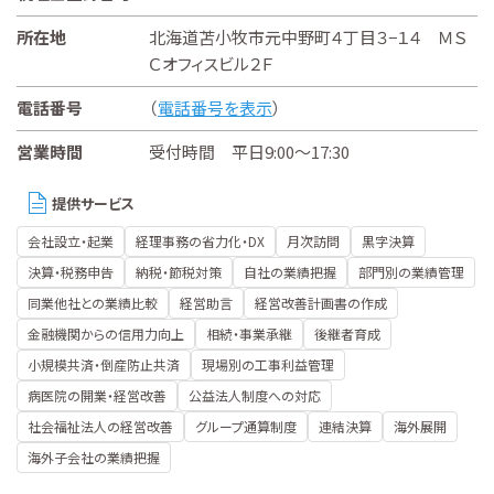
所在地
北海道苫小牧市元中野町４丁目３−１４ ＭＳ
Ｃオフィスビル２Ｆ
電話番号
（
電話番号を表示
）
営業時間
受付時間 平日9:00～17:30
提供サービス
会社設立・起業
経理事務の省力化・DX
月次訪問
黒字決算
決算・税務申告
納税・節税対策
自社の業績把握
部門別の業績管理
同業他社との業績比較
経営助言
経営改善計画書の作成
金融機関からの信用力向上
相続・事業承継
後継者育成
小規模共済・倒産防止共済
現場別の工事利益管理
病医院の開業・経営改善
公益法人制度への対応
社会福祉法人の経営改善
グループ通算制度
連結決算
海外展開
海外子会社の業績把握