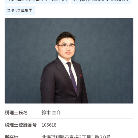
スタッフ募集中
税理士氏名
鈴木 圭介
税理士登録番号
105618
所在地
北海道釧路市春採３丁目１番２０号