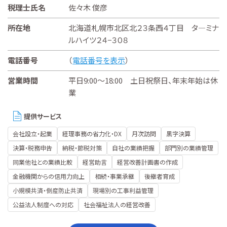
税理士氏名
佐々木 俊彦
所在地
北海道札幌市北区北２３条西４丁目 タ―ミナ
ルハイツ２４−３０８
電話番号
（
電話番号を表示
）
営業時間
平日9:00～18:00 土日祝祭日、年末年始は休
業
提供サービス
会社設立・起業
経理事務の省力化・DX
月次訪問
黒字決算
決算・税務申告
納税・節税対策
自社の業績把握
部門別の業績管理
同業他社との業績比較
経営助言
経営改善計画書の作成
金融機関からの信用力向上
相続・事業承継
後継者育成
小規模共済・倒産防止共済
現場別の工事利益管理
公益法人制度への対応
社会福祉法人の経営改善