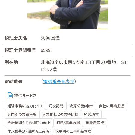
税理士氏名
久保 且佳
税理士登録番号
65997
所在地
北海道帯広市西５条南１３丁目２０番地 ＳＴ
ビル２階
電話番号
（
電話番号を表示
）
提供サービス
経理事務の省力化・DX
月次訪問
決算・税務申告
自社の業績把握
部門別の業績管理
同業他社との業績比較
経営助言
金融機関からの信用力向上
相続・事業承継
後継者育成
小規模共済・倒産防止共済
現場別の工事利益管理