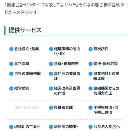
「優和会計センターに相談してよかった」そんなお客さまの言葉が
私たちの喜びです。
提供サービス
会社設立・起業
経理事務の省力
月次訪問
化・DX
黒字決算
決算・税務申告
納税・節税対策
自社の業績把握
部門別の業績管
同業他社との業
理
績比較
経営助言
経営改善計画書
金融機関からの
の作成
信用力向上
相続・事業承継
後継者育成
小規模共済・倒
産防止共済
現場別の工事利
病医院の開業・
公益法人制度へ