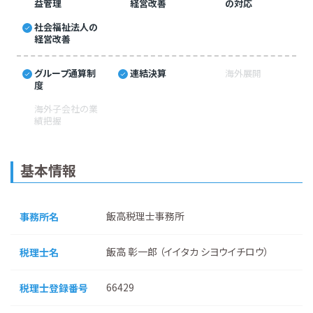
益管理
経営改善
の対応
社会福祉法人の
経営改善
グループ通算制
連結決算
海外展開
度
海外子会社の業
績把握
基本情報
飯高税理士事務所
事務所名
飯高 彰一郎 （イイタカ シヨウイチロウ）
税理士名
66429
税理士登録番号