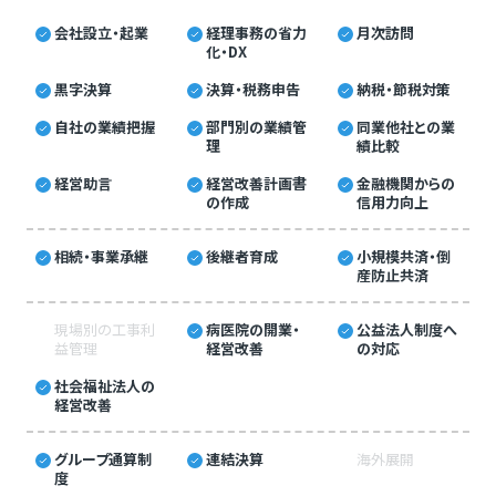
会社設立・起業
経理事務の省力
月次訪問
化・DX
黒字決算
決算・税務申告
納税・節税対策
自社の業績把握
部門別の業績管
同業他社との業
理
績比較
経営助言
経営改善計画書
金融機関からの
の作成
信用力向上
相続・事業承継
後継者育成
小規模共済・倒
産防止共済
現場別の工事利
病医院の開業・
公益法人制度へ
益管理
経営改善
の対応
社会福祉法人の
経営改善
グループ通算制
連結決算
海外展開
度