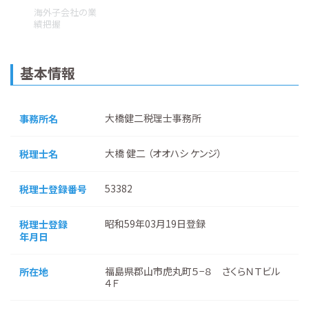
海外子会社の業
績把握
基本情報
大橋健二税理士事務所
事務所名
大橋 健二 （オオハシ ケンジ）
税理士名
53382
税理士登録番号
昭和59年03月19日登録
税理士登録
年月日
福島県郡山市虎丸町５−８ さくらＮＴビル
所在地
４Ｆ