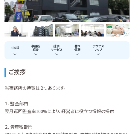
事務所
提供
基本
アクセス
ご挨拶
紹介
サービス
情報
マップ
ご挨拶
当事務所の特徴は２つあります。
１．監査部門
翌月巡回監査率100%により、経営者に役立つ情報の提供
２．資産税部門