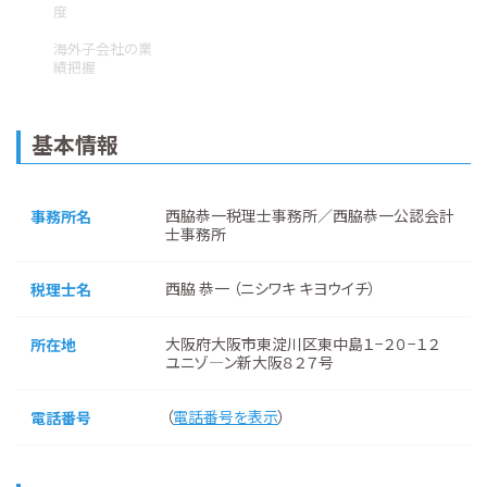
度
海外子会社の業
績把握
基本情報
西脇恭一税理士事務所／西脇恭一公認会計
事務所名
士事務所
西脇 恭一 （ニシワキ キヨウイチ）
税理士名
大阪府大阪市東淀川区東中島１−２０−１２
所在地
ユニゾ―ン新大阪８２７号
（
電話番号を表示
）
電話番号