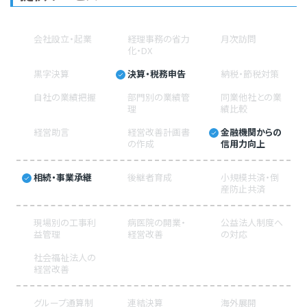
会社設立・起業
経理事務の省力
月次訪問
化・DX
黒字決算
決算・税務申告
納税・節税対策
自社の業績把握
部門別の業績管
同業他社との業
理
績比較
経営助言
経営改善計画書
金融機関からの
の作成
信用力向上
相続・事業承継
後継者育成
小規模共済・倒
産防止共済
現場別の工事利
病医院の開業・
公益法人制度へ
益管理
経営改善
の対応
社会福祉法人の
経営改善
グループ通算制
連結決算
海外展開