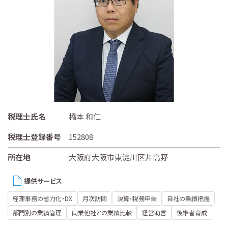
税理士氏名
橋本 和仁
税理士登録番号
152808
所在地
大阪府大阪市東淀川区井高野
提供サービス
経理事務の省力化・DX
月次訪問
決算・税務申告
自社の業績把握
部門別の業績管理
同業他社との業績比較
経営助言
後継者育成