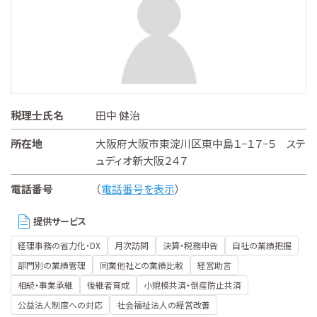
税理士氏名
田中 健治
所在地
大阪府大阪市東淀川区東中島１−１７−５ ステ
ュディオ新大阪２４７
電話番号
（
電話番号を表示
）
提供サービス
経理事務の省力化・DX
月次訪問
決算・税務申告
自社の業績把握
部門別の業績管理
同業他社との業績比較
経営助言
相続・事業承継
後継者育成
小規模共済・倒産防止共済
公益法人制度への対応
社会福祉法人の経営改善