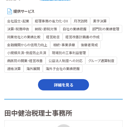
提供サービス
会社設立・起業
経理事務の省力化・DX
月次訪問
黒字決算
決算・税務申告
納税・節税対策
自社の業績把握
部門別の業績管理
同業他社との業績比較
経営助言
経営改善計画書の作成
金融機関からの信用力向上
相続・事業承継
後継者育成
小規模共済・倒産防止共済
現場別の工事利益管理
病医院の開業・経営改善
公益法人制度への対応
グループ通算制度
連結決算
海外展開
海外子会社の業績把握
詳細を見る
田中健治税理士事務所