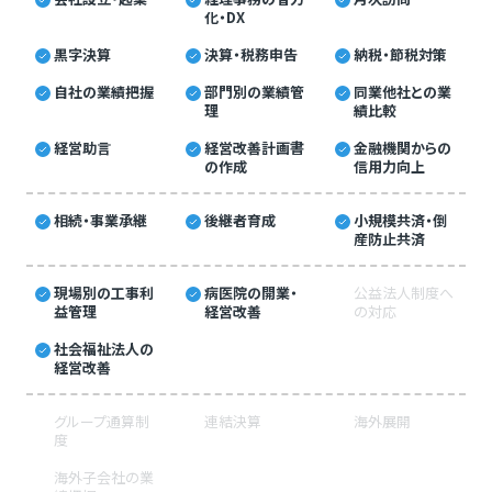
化・DX
黒字決算
決算・税務申告
納税・節税対策
自社の業績把握
部門別の業績管
同業他社との業
理
績比較
経営助言
経営改善計画書
金融機関からの
の作成
信用力向上
相続・事業承継
後継者育成
小規模共済・倒
産防止共済
現場別の工事利
病医院の開業・
公益法人制度へ
益管理
経営改善
の対応
社会福祉法人の
経営改善
グループ通算制
連結決算
海外展開
度
海外子会社の業