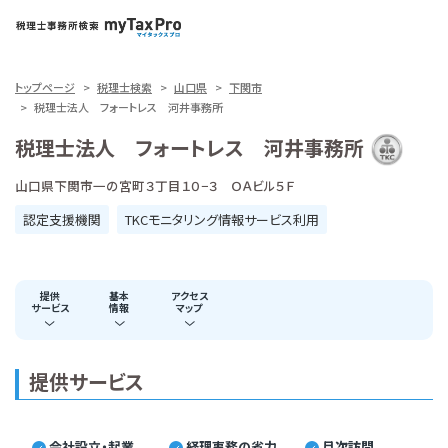
トップページ
税理士検索
山口県
下関市
税理士法人 フォートレス 河井事務所
税理士法人 フォートレス 河井事務所
山口県下関市一の宮町３丁目１０−３ ＯＡビル５Ｆ
認定支援機関
TKCモニタリング情報サービス利用
提供
基本
アクセス
サービス
情報
マップ
提供サービス
会社設立・起業
経理事務の省力
月次訪問