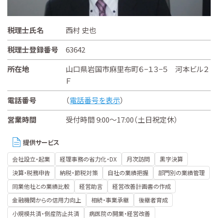
税理士氏名
西村 史也
税理士登録番号
63642
所在地
山口県岩国市麻里布町６−１３−５ 河本ビル２
Ｆ
電話番号
（
電話番号を表示
）
営業時間
受付時間 9:00～17:00（土日祝定休）
提供サービス
会社設立・起業
経理事務の省力化・DX
月次訪問
黒字決算
決算・税務申告
納税・節税対策
自社の業績把握
部門別の業績管理
同業他社との業績比較
経営助言
経営改善計画書の作成
金融機関からの信用力向上
相続・事業承継
後継者育成
小規模共済・倒産防止共済
病医院の開業・経営改善