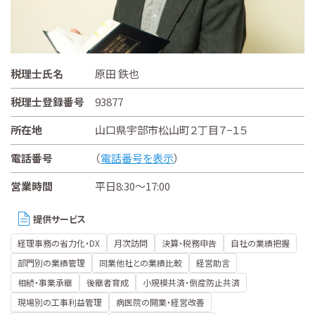
税理士氏名
原田 鉄也
税理士登録番号
93877
所在地
山口県宇部市松山町２丁目７−１５
電話番号
（
電話番号を表示
）
営業時間
平日8:30～17:00
提供サービス
経理事務の省力化・DX
月次訪問
決算・税務申告
自社の業績把握
部門別の業績管理
同業他社との業績比較
経営助言
相続・事業承継
後継者育成
小規模共済・倒産防止共済
現場別の工事利益管理
病医院の開業・経営改善