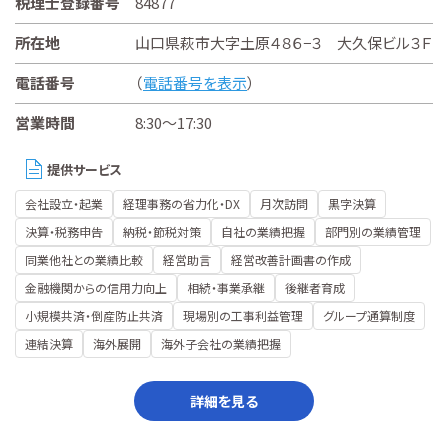
税理士登録番号
84877
所在地
山口県萩市大字土原４８６−３ 大久保ビル３Ｆ
電話番号
（
電話番号を表示
）
営業時間
8:30～17:30
提供サービス
会社設立・起業
経理事務の省力化・DX
月次訪問
黒字決算
決算・税務申告
納税・節税対策
自社の業績把握
部門別の業績管理
同業他社との業績比較
経営助言
経営改善計画書の作成
金融機関からの信用力向上
相続・事業承継
後継者育成
小規模共済・倒産防止共済
現場別の工事利益管理
グループ通算制度
連結決算
海外展開
海外子会社の業績把握
詳細を見る