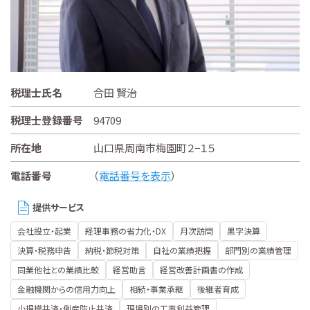
税理士氏名
合田 賢治
税理士登録番号
94709
所在地
山口県周南市梅園町２−１５
電話番号
（
電話番号を表示
）
提供サービス
会社設立・起業
経理事務の省力化・DX
月次訪問
黒字決算
決算・税務申告
納税・節税対策
自社の業績把握
部門別の業績管理
同業他社との業績比較
経営助言
経営改善計画書の作成
金融機関からの信用力向上
相続・事業承継
後継者育成
小規模共済・倒産防止共済
現場別の工事利益管理