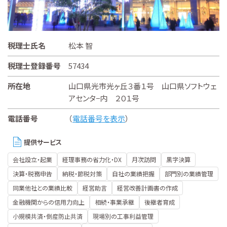
税理士氏名
松本 智
税理士登録番号
57434
所在地
山口県光市光ヶ丘３番１号 山口県ソフトウェ
アセンタ−内 ２０１号
電話番号
（
電話番号を表示
）
提供サービス
会社設立・起業
経理事務の省力化・DX
月次訪問
黒字決算
決算・税務申告
納税・節税対策
自社の業績把握
部門別の業績管理
同業他社との業績比較
経営助言
経営改善計画書の作成
金融機関からの信用力向上
相続・事業承継
後継者育成
小規模共済・倒産防止共済
現場別の工事利益管理