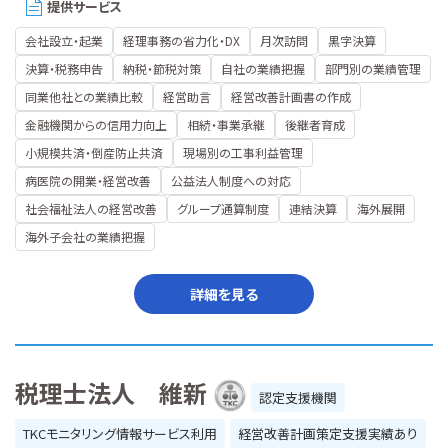
提供サービス
会社設立・起業
経理事務の省力化・DX
月次訪問
黒字決算
決算・税務申告
納税・節税対策
自社の業績把握
部門別の業績管理
同業他社との業績比較
経営助言
経営改善計画書の作成
金融機関からの信用力向上
相続・事業承継
後継者育成
小規模共済・倒産防止共済
現場別の工事利益管理
病医院の開業・経営改善
公益法人制度への対応
社会福祉法人の経営改善
グループ通算制度
連結決算
海外展開
海外子会社の業績把握
詳細を見る
税理士法人 維新
認定支援機関
TKCモニタリング情報サービス利用
経営改善計画策定支援実績あり