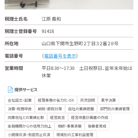
税理士氏名
江原 義和
税理士登録番号
91418
所在地
山口県下関市生野町２丁目３２番２８号
電話番号
（
電話番号を表示
）
営業時間
平日8:30～17:30 土日祝祭日、盆年末年始は
休業
提供サービス
会社設立・起業
経理事務の省力化・DX
月次訪問
黒字決算
決算・税務申告
納税・節税対策
自社の業績把握
部門別の業績管理
同業他社との業績比較
経営助言
経営改善計画書の作成
金融機関からの信用力向上
相続・事業承継
後継者育成
小規模共済・倒産防止共済
現場別の工事利益管理