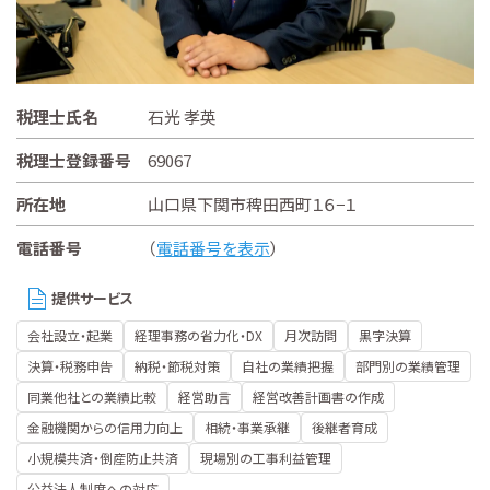
税理士氏名
石光 孝英
税理士登録番号
69067
所在地
山口県下関市稗田西町１６−１
電話番号
（
電話番号を表示
）
提供サービス
会社設立・起業
経理事務の省力化・DX
月次訪問
黒字決算
決算・税務申告
納税・節税対策
自社の業績把握
部門別の業績管理
同業他社との業績比較
経営助言
経営改善計画書の作成
金融機関からの信用力向上
相続・事業承継
後継者育成
小規模共済・倒産防止共済
現場別の工事利益管理
公益法人制度への対応