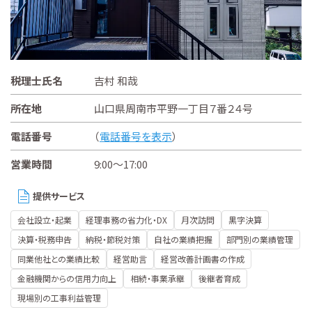
税理士氏名
吉村 和哉
所在地
山口県周南市平野一丁目７番２４号
電話番号
（
電話番号を表示
）
営業時間
9:00～17:00
提供サービス
会社設立・起業
経理事務の省力化・DX
月次訪問
黒字決算
決算・税務申告
納税・節税対策
自社の業績把握
部門別の業績管理
同業他社との業績比較
経営助言
経営改善計画書の作成
金融機関からの信用力向上
相続・事業承継
後継者育成
現場別の工事利益管理