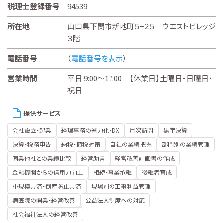
税理士登録番号
94539
所在地
山口県下関市新地町５−２５ ウエストビレッジ
３階
電話番号
（
電話番号を表示
）
営業時間
平日 9:00～17:00 【休業日】土曜日・日曜日・
祝日
提供サービス
会社設立・起業
経理事務の省力化・DX
月次訪問
黒字決算
決算・税務申告
納税・節税対策
自社の業績把握
部門別の業績管理
同業他社との業績比較
経営助言
経営改善計画書の作成
金融機関からの信用力向上
相続・事業承継
後継者育成
小規模共済・倒産防止共済
現場別の工事利益管理
病医院の開業・経営改善
公益法人制度への対応
社会福祉法人の経営改善