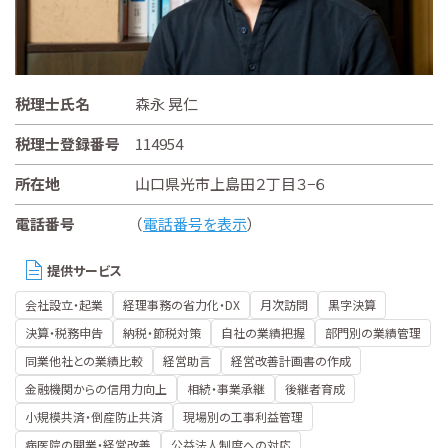
税理士氏名
森永 晃仁
税理士登録番号
114954
所在地
山口県光市上島田２丁目３−６
電話番号
（
電話番号を表示
）
提供サービス
会社設立・起業
経理事務の省力化・DX
月次訪問
黒字決算
決算・税務申告
納税・節税対策
自社の業績把握
部門別の業績管理
同業他社との業績比較
経営助言
経営改善計画書の作成
金融機関からの信用力向上
相続・事業承継
後継者育成
小規模共済・倒産防止共済
現場別の工事利益管理
病医院の開業・経営改善
公益法人制度への対応