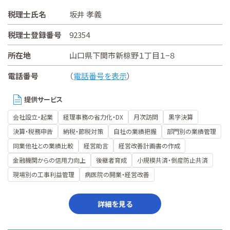
税理士氏名
坂井 孝義
税理士登録番号
92354
所在地
山口県下関市新椋野１丁目１−８
電話番号
（
電話番号を表示
）
提供サービス
会社設立・起業
経理事務の省力化・DX
月次訪問
黒字決算
決算・税務申告
納税・節税対策
自社の業績把握
部門別の業績管理
同業他社との業績比較
経営助言
経営改善計画書の作成
金融機関からの信用力向上
後継者育成
小規模共済・倒産防止共済
現場別の工事利益管理
病医院の開業・経営改善
詳細を見る