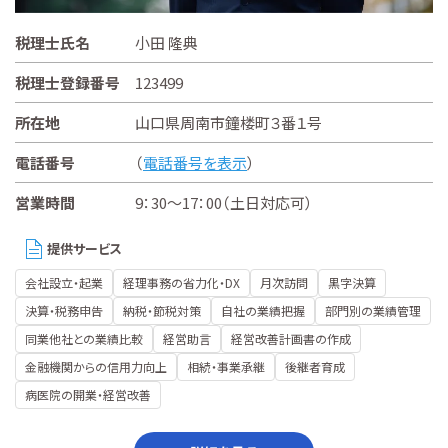
税理士氏名
小田 隆典
税理士登録番号
123499
所在地
山口県周南市鐘楼町３番１号
電話番号
（
電話番号を表示
）
営業時間
9：30～17：00（土日対応可）
提供サービス
会社設立・起業
経理事務の省力化・DX
月次訪問
黒字決算
決算・税務申告
納税・節税対策
自社の業績把握
部門別の業績管理
同業他社との業績比較
経営助言
経営改善計画書の作成
金融機関からの信用力向上
相続・事業承継
後継者育成
病医院の開業・経営改善