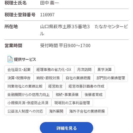
税理士氏名
田中 義一
税理士登録番号
116997
所在地
山口県萩市土原３５番地３ たなかセンタービ
ル
営業時間
受付時間 平日9:00～17:00
提供サービス
会社設立・起業
経理事務の省力化・DX
月次訪問
黒字決算
決算・税務申告
納税・節税対策
自社の業績把握
部門別の業績管理
同業他社との業績比較
経営助言
経営改善計画書の作成
金融機関からの信用力向上
相続・事業承継
後継者育成
小規模共済・倒産防止共済
現場別の工事利益管理
公益法人制度への対応
海外展開
海外子会社の業績把握
詳細を見る