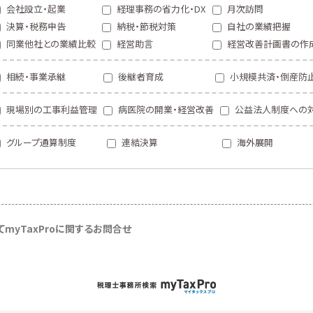
会社設立・起業
経理事務の省力化・DX
月次訪問
決算・税務申告
納税・節税対策
自社の業績把握
同業他社との業績比較
経営助言
経営改善計画書の作
相続・事業承継
後継者育成
小規模共済・倒産防
現場別の工事利益管理
病医院の開業・経営改善
公益法人制度への
グループ通算制度
連結決算
海外展開
て
myTaxProに関するお問合せ