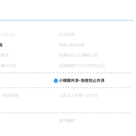
力化・DX
月次訪問
告
納税・節税対策
績管理
同業他社との業績比較
画書の作成
金融機関からの信用力向上
小規模共済・倒産防止共済
・経営改善
公益法人制度への対応
海外展開