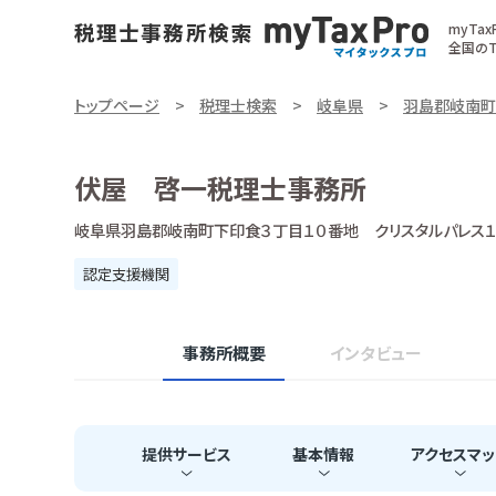
myTa
全国のT
トップページ
税理士検索
岐阜県
羽島郡岐南町
伏屋 啓一税理士事務所
岐阜県羽島郡岐南町下印食３丁目１０番地 クリスタルパレス１
認定支援機関
事務所概要
インタビュー
提供
サービス
基本
情報
アクセス
マッ