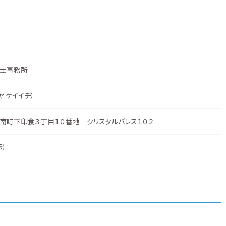
士事務所
ヤ ケイイチ）
南町下印食３丁目１０番地 クリスタルパレス１０２
示
）