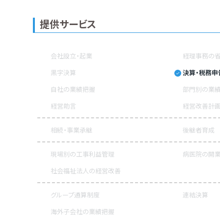
提供サービス
会社設立・起業
経理事務の省
黒字決算
決算・税務申
自社の業績把握
部門別の業
経営助言
経営改善計
相続・事業承継
後継者育成
現場別の工事利益管理
病医院の開業
社会福祉法人の経営改善
グループ通算制度
連結決算
海外子会社の業績把握