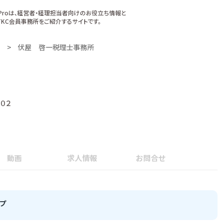
xProは、経営者・経理担当者向けのお役立ち情報と
KC会員事務所をご紹介するサイトです。
伏屋 啓一税理士事務所
０２
動画
求人情報
お問合せ
プ