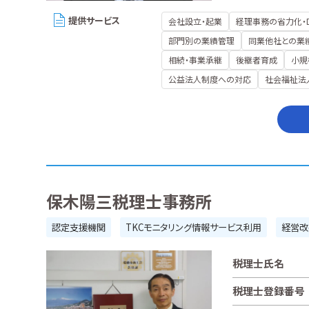
提供サービス
会社設立・起業
経理事務の省力化・
部門別の業績管理
同業他社との業
相続・事業承継
後継者育成
小規
公益法人制度への対応
社会福祉法
保木陽三税理士事務所
認定支援機関
TKCモニタリング情報サービス利用
経営改
税理士氏名
税理士登録番号