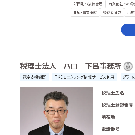
部門別の業績管理
同業他社との業
相続・事業承継
後継者育成
小規
税理士法人 ハロ 下呂事務所
認定支援機関
TKCモニタリング情報サービス利用
経営改
税理士氏名
税理士登録番号
所在地
電話番号