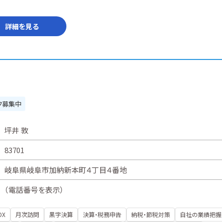
詳細を見る
フ募集中
坪井 敦
83701
岐阜県岐阜市加納新本町４丁目４番地
（
電話番号を表示
）
DX
月次訪問
黒字決算
決算・税務申告
納税・節税対策
自社の業績把握