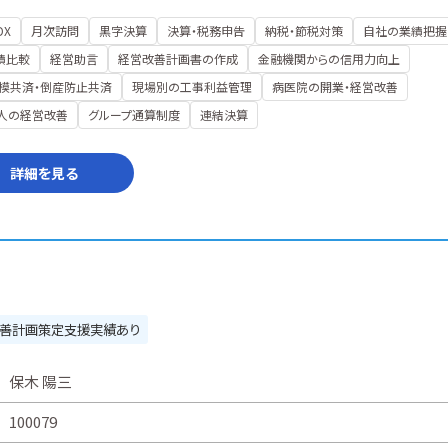
DX
月次訪問
黒字決算
決算・税務申告
納税・節税対策
自社の業績把握
績比較
経営助言
経営改善計画書の作成
金融機関からの信用力向上
模共済・倒産防止共済
現場別の工事利益管理
病医院の開業・経営改善
人の経営改善
グループ通算制度
連結決算
詳細を見る
善計画策定支援実績あり
保木 陽三
100079