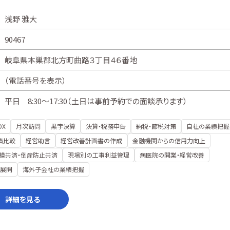
浅野 雅大
90467
岐阜県本巣郡北方町曲路３丁目４６番地
（
電話番号を表示
）
平日 8:30～17:30（土日は事前予約での面談承ります）
DX
月次訪問
黒字決算
決算・税務申告
納税・節税対策
自社の業績把握
績比較
経営助言
経営改善計画書の作成
金融機関からの信用力向上
模共済・倒産防止共済
現場別の工事利益管理
病医院の開業・経営改善
展開
海外子会社の業績把握
詳細を見る