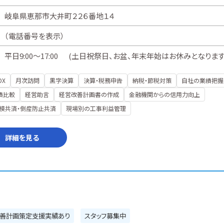
岐阜県恵那市大井町２２６番地１４
（
電話番号を表示
）
平日9:00～17:00 (土日祝祭日、お盆、年末年始はお休みとなります
DX
月次訪問
黒字決算
決算・税務申告
納税・節税対策
自社の業績把握
績比較
経営助言
経営改善計画書の作成
金融機関からの信用力向上
模共済・倒産防止共済
現場別の工事利益管理
詳細を見る
善計画策定支援実績あり
スタッフ募集中