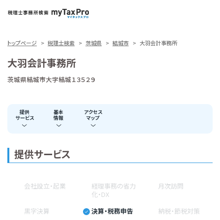
トップページ
税理士検索
茨城県
結城市
大羽会計事務所
大羽会計事務所
茨城県結城市大字結城１３５２９
提供
基本
アクセス
サービス
情報
マップ
提供サービス
会社設立・起業
経理事務の省力
月次訪問
化・DX
黒字決算
決算・税務申告
納税・節税対策