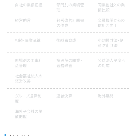
自社の業績把握
部門別の業績管
同業他社との業
理
績比較
経営助言
経営改善計画書
金融機関からの
の作成
信用力向上
相続・事業承継
後継者育成
小規模共済・倒
産防止共済
現場別の工事利
病医院の開業・
公益法人制度へ
益管理
経営改善
の対応
社会福祉法人の
経営改善
グループ通算制
連結決算
海外展開
度
海外子会社の業
績把握