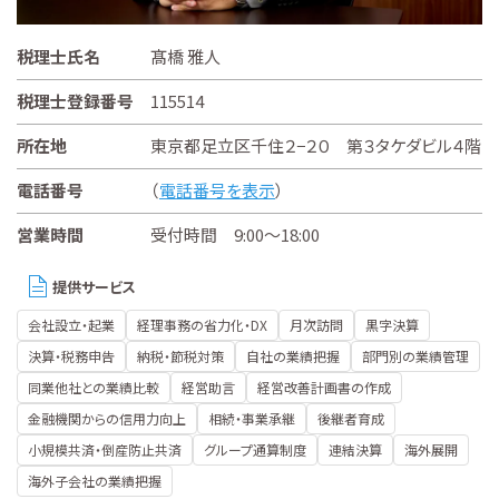
税理士氏名
髙橋 雅人
税理士登録番号
115514
所在地
東京都足立区千住２−２０ 第３タケダビル４階
電話番号
（
電話番号を表示
）
営業時間
受付時間 9:00～18:00
提供サービス
会社設立・起業
経理事務の省力化・DX
月次訪問
黒字決算
決算・税務申告
納税・節税対策
自社の業績把握
部門別の業績管理
同業他社との業績比較
経営助言
経営改善計画書の作成
金融機関からの信用力向上
相続・事業承継
後継者育成
小規模共済・倒産防止共済
グループ通算制度
連結決算
海外展開
海外子会社の業績把握