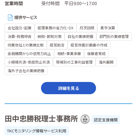
営業時間
受付時間 平日9:00～17:00
提供サービス
会社設立・起業
経理事務の省力化・DX
月次訪問
黒字決算
決算・税務申告
納税・節税対策
自社の業績把握
部門別の業績管理
同業他社との業績比較
経営助言
経営改善計画書の作成
金融機関からの信用力向上
相続・事業承継
後継者育成
小規模共済・倒産防止共済
現場別の工事利益管理
海外展開
海外子会社の業績把握
詳細を見る
田中忠勝税理士事務所
認定支援機関
TKCモニタリング情報サービス利用