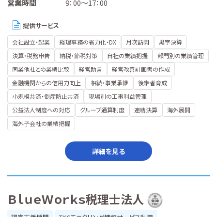
営業時間
9：00～17：00
提供サービス
会社設立・起業
経理事務の省力化・DX
月次訪問
黒字決算
決算・税務申告
納税・節税対策
自社の業績把握
部門別の業績管理
同業他社との業績比較
経営助言
経営改善計画書の作成
金融機関からの信用力向上
相続・事業承継
後継者育成
小規模共済・倒産防止共済
現場別の工事利益管理
公益法人制度への対応
グループ通算制度
連結決算
海外展開
海外子会社の業績把握
詳細を見る
ＢｌｕｅＷｏｒｋｓ税理士法人