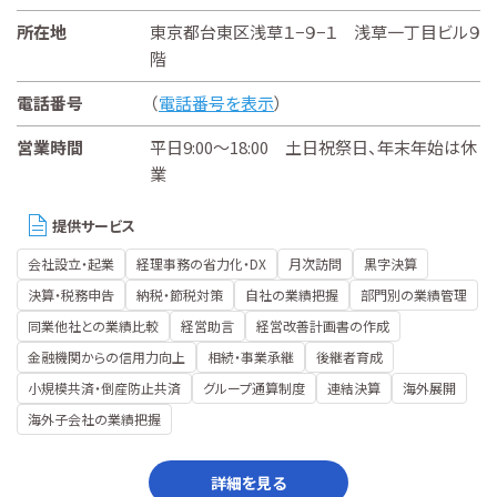
所在地
東京都台東区浅草１−９−１ 浅草一丁目ビル９
階
電話番号
（
電話番号を表示
）
営業時間
平日9:00～18:00 土日祝祭日、年末年始は休
業
提供サービス
会社設立・起業
経理事務の省力化・DX
月次訪問
黒字決算
決算・税務申告
納税・節税対策
自社の業績把握
部門別の業績管理
同業他社との業績比較
経営助言
経営改善計画書の作成
金融機関からの信用力向上
相続・事業承継
後継者育成
小規模共済・倒産防止共済
グループ通算制度
連結決算
海外展開
海外子会社の業績把握
詳細を見る