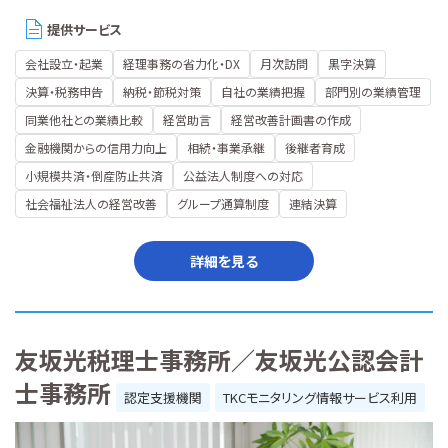
提供サービス
会社設立・起業
経理事務の省力化・DX
月次訪問
黒字決算
決算・税務申告
納税・節税対策
自社の業績把握
部門別の業績管理
同業他社との業績比較
経営助言
経営改善計画書の作成
金融機関からの信用力向上
相続・事業承継
後継者育成
小規模共済・倒産防止共済
公益法人制度への対応
社会福祉法人の経営改善
グループ通算制度
連結決算
詳細を見る
友坂光税理士事務所／友坂光公認会計
士事務所
認定支援機関
TKCモニタリング情報サービス利用