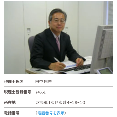
税理士氏名
田中 忠勝
税理士登録番号
74861
所在地
東京都江東区東砂４−１８−１０
電話番号
（
電話番号を表示
）