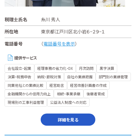
税理士氏名
糸川 秀人
所在地
東京都江戸川区北小岩６−２９−１
電話番号
（
電話番号を表示
）
提供サービス
会社設立・起業
経理事務の省力化・DX
月次訪問
黒字決算
決算・税務申告
納税・節税対策
自社の業績把握
部門別の業績管理
同業他社との業績比較
経営助言
経営改善計画書の作成
金融機関からの信用力向上
相続・事業承継
後継者育成
現場別の工事利益管理
公益法人制度への対応
詳細を見る