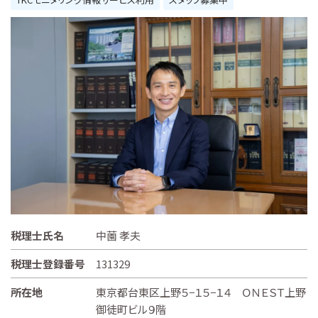
税理士氏名
中薗 孝夫
税理士登録番号
131329
所在地
東京都台東区上野５−１５−１４ ＯＮＥＳＴ上野
御徒町ビル９階