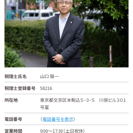
税理士氏名
山口 陽一
税理士登録番号
58216
所在地
東京都文京区本駒込５−３−５ 川俣ビル３０１
号室
電話番号
（
電話番号を表示
）
営業時間
9:00～17:30（土日祝休）