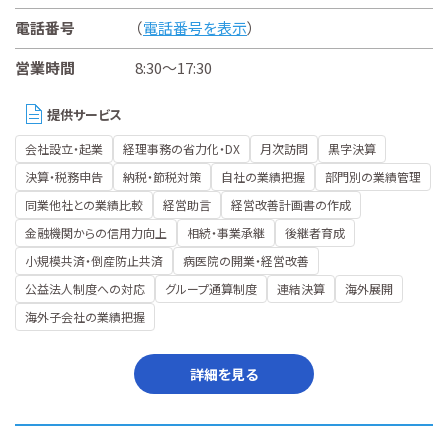
電話番号
（
電話番号を表示
）
営業時間
8:30～17:30
提供サービス
会社設立・起業
経理事務の省力化・DX
月次訪問
黒字決算
決算・税務申告
納税・節税対策
自社の業績把握
部門別の業績管理
同業他社との業績比較
経営助言
経営改善計画書の作成
金融機関からの信用力向上
相続・事業承継
後継者育成
小規模共済・倒産防止共済
病医院の開業・経営改善
公益法人制度への対応
グループ通算制度
連結決算
海外展開
海外子会社の業績把握
詳細を見る