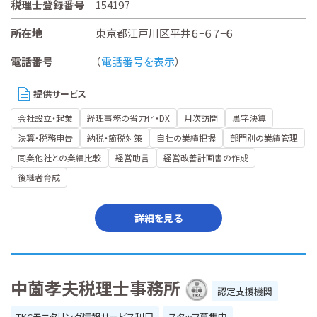
税理士登録番号
154197
所在地
東京都江戸川区平井６−６７−６
電話番号
（
電話番号を表示
）
提供サービス
会社設立・起業
経理事務の省力化・DX
月次訪問
黒字決算
決算・税務申告
納税・節税対策
自社の業績把握
部門別の業績管理
同業他社との業績比較
経営助言
経営改善計画書の作成
後継者育成
詳細を見る
中薗孝夫税理士事務所
認定支援機関
TKCモニタリング情報サービス利用
スタッフ募集中