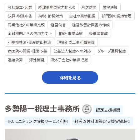
会社設立・起業
経理事務の省力化・DX
月次訪問
黒字決算
決算・税務申告
納税・節税対策
自社の業績把握
部門別の業績管理
同業他社との業績比較
経営助言
経営改善計画書の作成
金融機関からの信用力向上
相続・事業承継
後継者育成
小規模共済・倒産防止共済
現場別の工事利益管理
病医院の開業・経営改善
公益法人制度への対応
グループ通算制度
連結決算
海外展開
海外子会社の業績把握
詳細を見る
多勢陽一税理士事務所
認定支援機関
TKCモニタリング情報サービス利用
経営改善計画策定支援実績あり