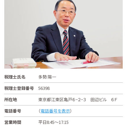
税理士氏名
多勢 陽一
税理士登録番号
56398
所在地
東京都江東区亀戸６−２−３ 田辺ビル ６Ｆ
電話番号
（
電話番号を表示
）
営業時間
平日8:45～17:15