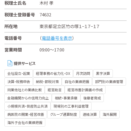
税理士氏名
木村 孝
税理士登録番号
74632
所在地
東京都足立区竹の塚１−１７−１７
電話番号
（
電話番号を表示
）
営業時間
09:00～17:00
提供サービス
会社設立・起業
経理事務の省力化・DX
月次訪問
黒字決算
決算・税務申告
納税・節税対策
自社の業績把握
部門別の業績管理
同業他社との業績比較
経営助言
経営改善計画書の作成
金融機関からの信用力向上
相続・事業承継
後継者育成
小規模共済・倒産防止共済
現場別の工事利益管理
病医院の開業・経営改善
グループ通算制度
連結決算
海外展開
海外子会社の業績把握