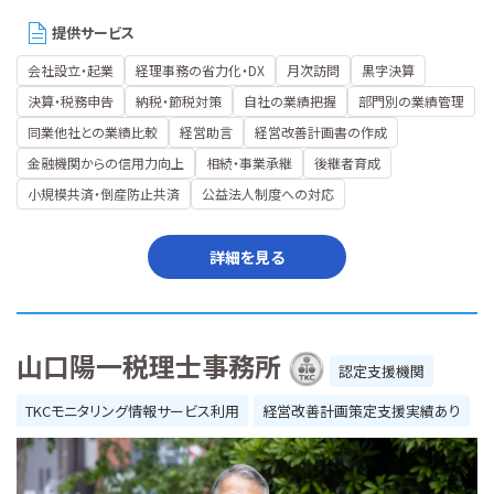
提供サービス
会社設立・起業
経理事務の省力化・DX
月次訪問
黒字決算
決算・税務申告
納税・節税対策
自社の業績把握
部門別の業績管理
同業他社との業績比較
経営助言
経営改善計画書の作成
金融機関からの信用力向上
相続・事業承継
後継者育成
小規模共済・倒産防止共済
公益法人制度への対応
詳細を見る
山口陽一税理士事務所
認定支援機関
TKCモニタリング情報サービス利用
経営改善計画策定支援実績あり