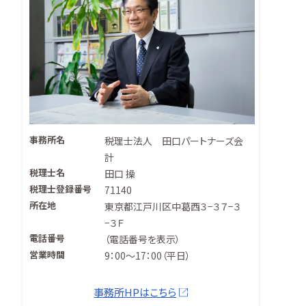
事務所名
税理士法人 田口パートナーズ会
計
税理士名
田口 操
税理士登録番号
71140
所在地
東京都江戸川区中葛西３−３７−３
−３Ｆ
電話番号
（
電話番号を表示
）
営業時間
9：00～17：00（平日）
事務所HPはこちら