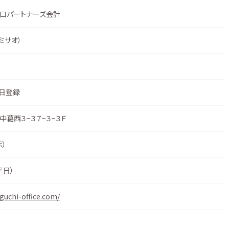
口パートナーズ会計
 ミサオ）
3日登録
葛西３−３７−３−３Ｆ
示
）
平日）
guchi-office.com/