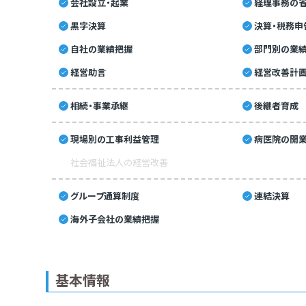
会社設立・起業
経理事務の省
黒字決算
決算・税務申
自社の業績把握
部門別の業
経営助言
経営改善計
相続・事業承継
後継者育成
現場別の工事利益管理
病医院の開業
社会福祉法人の経営改善
グループ通算制度
連結決算
海外子会社の業績把握
基本情報