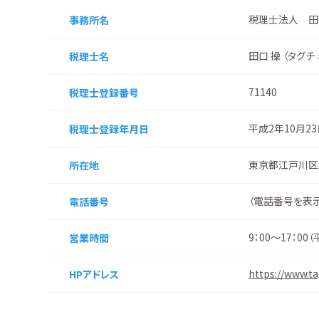
税理士法人 田
事務所名
田口 操 （タグチ
税理士名
71140
税理士登録番号
平成2年10月2
税理士登録
年月日
東京都江戸川区中
所在地
（
電話番号を表
電話番号
9：00～17：00（
営業時間
https://www.ta
HPアドレス