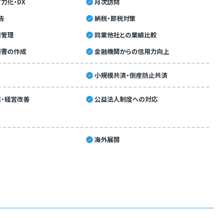
力化・DX
月次訪問
告
納税・節税対策
績管理
同業他社との業績比較
画書の作成
金融機関からの信用力向上
小規模共済・倒産防止共済
・経営改善
公益法人制度への対応
海外展開