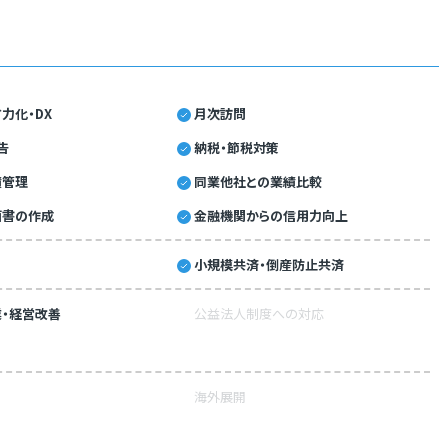
力化・DX
月次訪問
告
納税・節税対策
績管理
同業他社との業績比較
画書の作成
金融機関からの信用力向上
小規模共済・倒産防止共済
・経営改善
公益法人制度への対応
海外展開