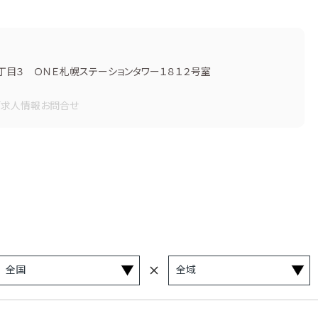
目３ ＯＮＥ札幌ステーションタワー１８１２号室
画
求人情報
お問合せ