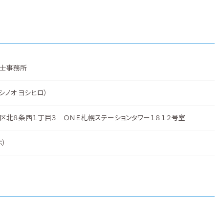
士事務所
シノオ ヨシヒロ）
区北８条西１丁目３ ＯＮＥ札幌ステーションタワー１８１２号室
示
）