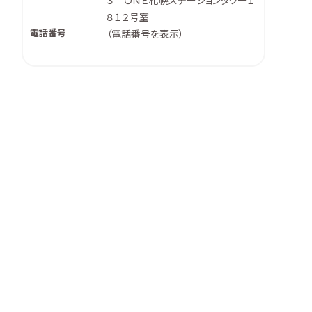
３ ＯＮＥ札幌ステーションタワー１
８１２号室
電話番号
（
電話番号を表示
）