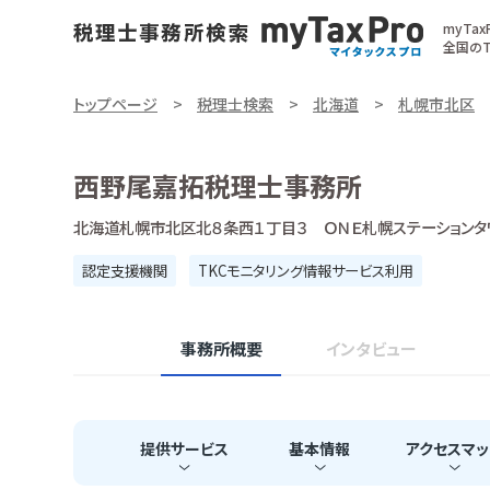
myTa
全国のT
トップページ
税理士検索
北海道
札幌市北区
西野尾嘉拓税理士事務所
北海道札幌市北区北８条西１丁目３ ＯＮＥ札幌ステーションタ
認定支援機関
TKCモニタリング情報サービス利用
事務所概要
インタビュー
提供
サービス
基本
情報
アクセス
マッ