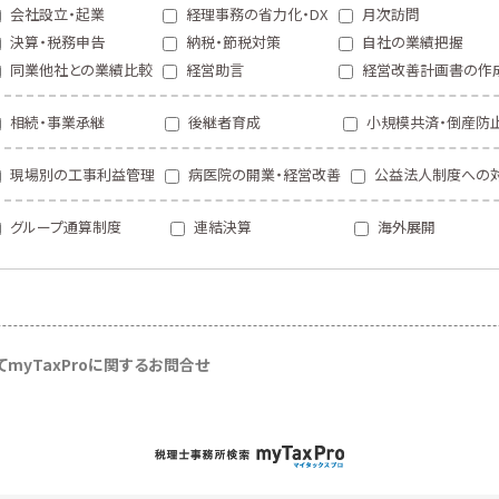
会社設立・起業
経理事務の省力化・DX
月次訪問
決算・税務申告
納税・節税対策
自社の業績把握
同業他社との業績比較
経営助言
経営改善計画書の作
相続・事業承継
後継者育成
小規模共済・倒産防
現場別の工事利益管理
病医院の開業・経営改善
公益法人制度への
グループ通算制度
連結決算
海外展開
て
myTaxProに関するお問合せ