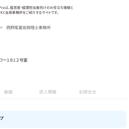
xProは、経営者・経理担当者向けのお役立ち情報と
KC会員事務所をご紹介するサイトです。
西野尾嘉拓税理士事務所
ワー１８１２号室
動画
求人情報
お問合せ
プ