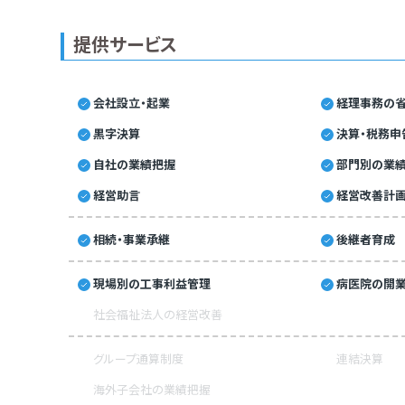
提供サービス
会社設立・起業
経理事務の省
黒字決算
決算・税務申
自社の業績把握
部門別の業
経営助言
経営改善計
相続・事業承継
後継者育成
現場別の工事利益管理
病医院の開業
社会福祉法人の経営改善
グループ通算制度
連結決算
海外子会社の業績把握