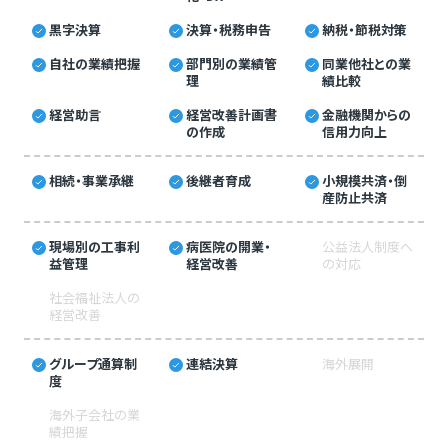
黒字決算
決算・税務申告
納税・節税対策
自社の業績把握
部門別の業績管
同業他社との業
理
績比較
経営助言
経営改善計画書
金融機関からの
の作成
信用力向上
相続・事業承継
後継者育成
小規模共済・倒
産防止共済
現場別の工事利
病医院の開業・
公益法人制度へ
益管理
経営改善
の対応
社会福祉法人の
経営改善
グループ通算制
連結決算
海外展開
度
海外子会社の業
績把握