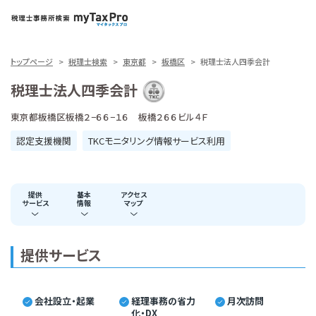
トップページ
税理士検索
東京都
板橋区
税理士法人四季会計
税理士法人四季会計
東京都板橋区板橋２−６６−１６ 板橋２６６ビル４Ｆ
認定支援機関
TKCモニタリング情報サービス利用
提供
基本
アクセス
サービス
情報
マップ
提供サービス
会社設立・起業
経理事務の省力
月次訪問
化・DX