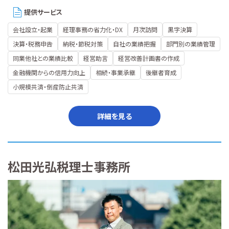
提供サービス
会社設立・起業
経理事務の省力化・DX
月次訪問
黒字決算
決算・税務申告
納税・節税対策
自社の業績把握
部門別の業績管理
同業他社との業績比較
経営助言
経営改善計画書の作成
金融機関からの信用力向上
相続・事業承継
後継者育成
小規模共済・倒産防止共済
詳細を見る
松田光弘税理士事務所