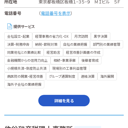
所在地
東京都板橋区板橋１−３５−９ ＭＩビル ５Ｆ
電話番号
（
電話番号を表示
）
提供サービス
会社設立・起業
経理事務の省力化・DX
月次訪問
黒字決算
決算・税務申告
納税・節税対策
自社の業績把握
部門別の業績管理
同業他社との業績比較
経営助言
経営改善計画書の作成
金融機関からの信用力向上
相続・事業承継
後継者育成
小規模共済・倒産防止共済
現場別の工事利益管理
病医院の開業・経営改善
グループ通算制度
連結決算
海外展開
海外子会社の業績把握
詳細を見る