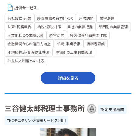
提供サービス
会社設立・起業
経理事務の省力化・DX
月次訪問
黒字決算
決算・税務申告
納税・節税対策
自社の業績把握
部門別の業績管理
同業他社との業績比較
経営助言
経営改善計画書の作成
金融機関からの信用力向上
相続・事業承継
後継者育成
小規模共済・倒産防止共済
現場別の工事利益管理
公益法人制度への対応
詳細を見る
三谷健太郎税理士事務所
認定支援機関
TKCモニタリング情報サービス利用