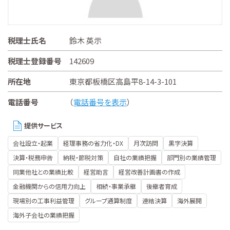
税理士氏名
鈴木 英示
税理士登録番号
142609
所在地
東京都板橋区高島平8-14-3-101
電話番号
（
電話番号を表示
）
提供サービス
会社設立・起業
経理事務の省力化・DX
月次訪問
黒字決算
決算・税務申告
納税・節税対策
自社の業績把握
部門別の業績管理
同業他社との業績比較
経営助言
経営改善計画書の作成
金融機関からの信用力向上
相続・事業承継
後継者育成
現場別の工事利益管理
グループ通算制度
連結決算
海外展開
海外子会社の業績把握