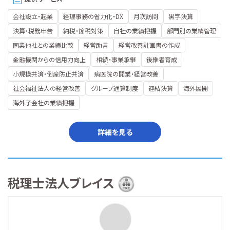
会社設立・起業
経理事務の省力化・DX
月次訪問
黒字決算
決算・税務申告
納税・節税対策
自社の業績把握
部門別の業績管理
同業他社との業績比較
経営助言
経営改善計画書の作成
金融機関からの信用力向上
相続・事業承継
後継者育成
小規模共済・倒産防止共済
病医院の開業・経営改善
社会福祉法人の経営改善
グループ通算制度
連結決算
海外展開
海外子会社の業績把握
詳細を見る
税理士法人ブレイス