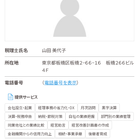
税理士氏名
山田 美代子
所在地
東京都板橋区板橋２−６６−１６ 板橋２６６ビル
４Ｆ
電話番号
（
電話番号を表示
）
提供サービス
会社設立・起業
経理事務の省力化・DX
月次訪問
黒字決算
決算・税務申告
納税・節税対策
自社の業績把握
部門別の業績管理
同業他社との業績比較
経営助言
経営改善計画書の作成
金融機関からの信用力向上
相続・事業承継
後継者育成