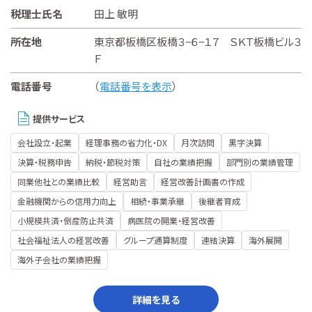
税理士氏名
田上 敏明
所在地
東京都板橋区板橋３−６−１７ ＳＫＴ板橋ビル３
Ｆ
電話番号
（
電話番号を表示
）
提供サービス
会社設立・起業
経理事務の省力化・DX
月次訪問
黒字決算
決算・税務申告
納税・節税対策
自社の業績把握
部門別の業績管理
同業他社との業績比較
経営助言
経営改善計画書の作成
金融機関からの信用力向上
相続・事業承継
後継者育成
小規模共済・倒産防止共済
病医院の開業・経営改善
社会福祉法人の経営改善
グループ通算制度
連結決算
海外展開
海外子会社の業績把握
詳細を見る