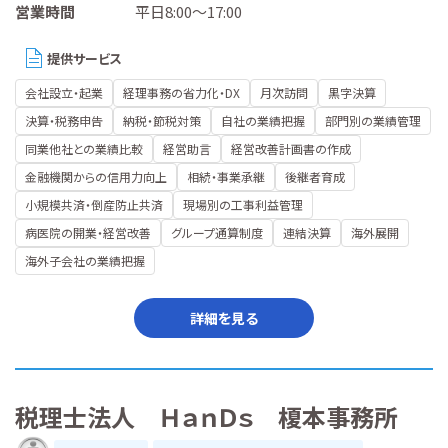
営業時間
平日8:00～17:00
提供サービス
会社設立・起業
経理事務の省力化・DX
月次訪問
黒字決算
決算・税務申告
納税・節税対策
自社の業績把握
部門別の業績管理
同業他社との業績比較
経営助言
経営改善計画書の作成
金融機関からの信用力向上
相続・事業承継
後継者育成
小規模共済・倒産防止共済
現場別の工事利益管理
病医院の開業・経営改善
グループ通算制度
連結決算
海外展開
海外子会社の業績把握
詳細を見る
税理士法人 ＨａｎＤｓ 榎本事務所