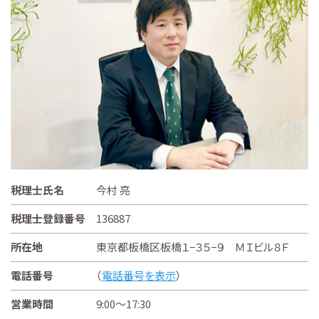
税理士氏名
今村 亮
税理士登録番号
136887
所在地
東京都板橋区板橋１−３５−９ ＭＩビル８Ｆ
電話番号
（
電話番号を表示
）
営業時間
9:00～17:30