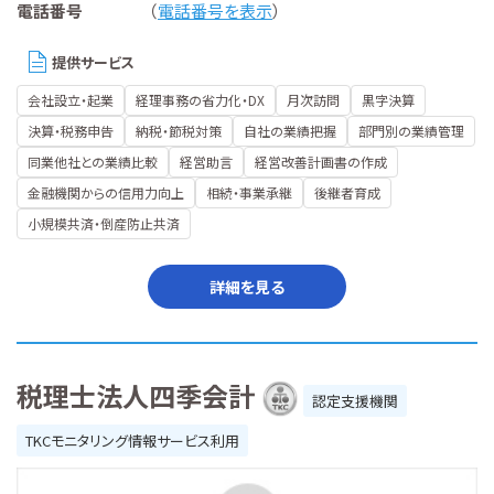
電話番号
（
電話番号を表示
）
提供サービス
会社設立・起業
経理事務の省力化・DX
月次訪問
黒字決算
決算・税務申告
納税・節税対策
自社の業績把握
部門別の業績管理
同業他社との業績比較
経営助言
経営改善計画書の作成
金融機関からの信用力向上
相続・事業承継
後継者育成
小規模共済・倒産防止共済
詳細を見る
税理士法人四季会計
認定支援機関
TKCモニタリング情報サービス利用