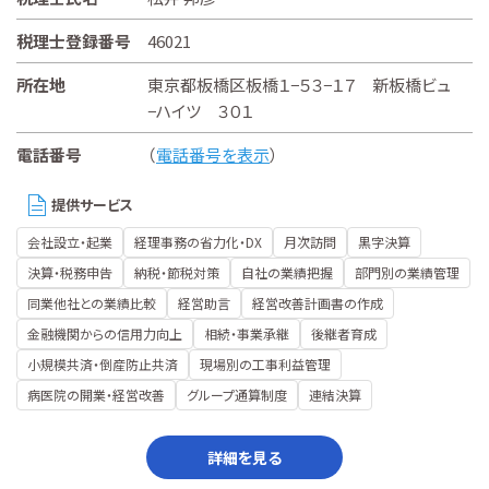
税理士登録番号
46021
所在地
東京都板橋区板橋１−５３−１７ 新板橋ビュ
−ハイツ ３０１
電話番号
（
電話番号を表示
）
提供サービス
会社設立・起業
経理事務の省力化・DX
月次訪問
黒字決算
決算・税務申告
納税・節税対策
自社の業績把握
部門別の業績管理
同業他社との業績比較
経営助言
経営改善計画書の作成
金融機関からの信用力向上
相続・事業承継
後継者育成
小規模共済・倒産防止共済
現場別の工事利益管理
病医院の開業・経営改善
グループ通算制度
連結決算
詳細を見る