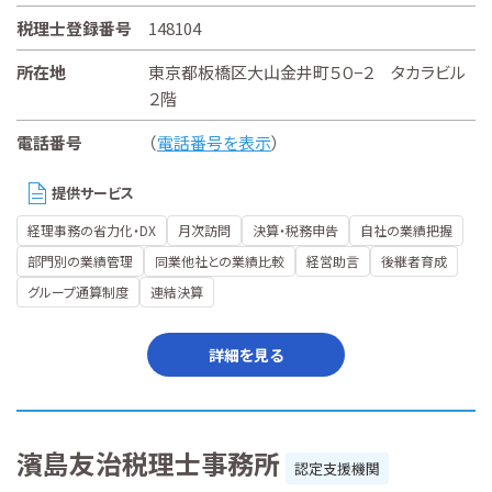
税理士登録番号
148104
所在地
東京都板橋区大山金井町５０−２ タカラビル
２階
電話番号
（
電話番号を表示
）
提供サービス
経理事務の省力化・DX
月次訪問
決算・税務申告
自社の業績把握
部門別の業績管理
同業他社との業績比較
経営助言
後継者育成
グループ通算制度
連結決算
詳細を見る
濱島友治税理士事務所
認定支援機関