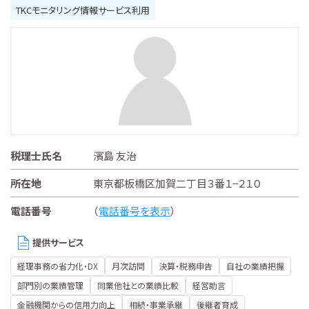
TKCモニタリング情報サービス利用
税理士氏名
濱島 友治
所在地
東京都板橋区加賀二丁目３番１−２１０
電話番号
（
電話番号を表示
）
提供サービス
経理事務の省力化・DX
月次訪問
決算・税務申告
自社の業績把握
部門別の業績管理
同業他社との業績比較
経営助言
金融機関からの信用力向上
相続・事業承継
後継者育成