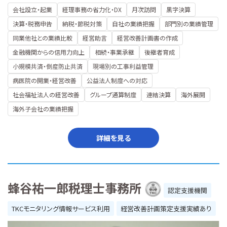
会社設立・起業
経理事務の省力化・DX
月次訪問
黒字決算
決算・税務申告
納税・節税対策
自社の業績把握
部門別の業績管理
同業他社との業績比較
経営助言
経営改善計画書の作成
金融機関からの信用力向上
相続・事業承継
後継者育成
小規模共済・倒産防止共済
現場別の工事利益管理
病医院の開業・経営改善
公益法人制度への対応
社会福祉法人の経営改善
グループ通算制度
連結決算
海外展開
海外子会社の業績把握
詳細を見る
蜂谷祐一郎税理士事務所
認定支援機関
TKCモニタリング情報サービス利用
経営改善計画策定支援実績あり