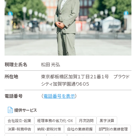
税理士氏名
松田 光弘
所在地
東京都板橋区加賀１丁目２１番１号 プラウド
シティ加賀学園通り６０５
電話番号
（
電話番号を表示
）
提供サービス
会社設立・起業
経理事務の省力化・DX
月次訪問
黒字決算
決算・税務申告
納税・節税対策
自社の業績把握
部門別の業績管理