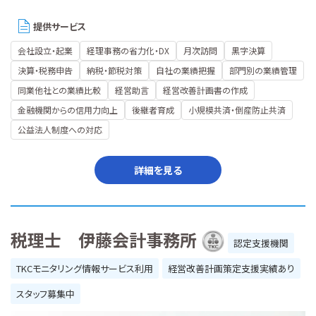
提供サービス
会社設立・起業
経理事務の省力化・DX
月次訪問
黒字決算
決算・税務申告
納税・節税対策
自社の業績把握
部門別の業績管理
同業他社との業績比較
経営助言
経営改善計画書の作成
金融機関からの信用力向上
後継者育成
小規模共済・倒産防止共済
公益法人制度への対応
詳細を見る
税理士 伊藤会計事務所
認定支援機関
TKCモニタリング情報サービス利用
経営改善計画策定支援実績あり
スタッフ募集中