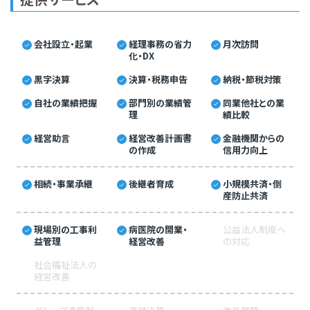
会社設立・起業
経理事務の省力
月次訪問
化・DX
黒字決算
決算・税務申告
納税・節税対策
自社の業績把握
部門別の業績管
同業他社との業
理
績比較
経営助言
経営改善計画書
金融機関からの
の作成
信用力向上
相続・事業承継
後継者育成
小規模共済・倒
産防止共済
現場別の工事利
病医院の開業・
公益法人制度へ
益管理
経営改善
の対応
社会福祉法人の
経営改善