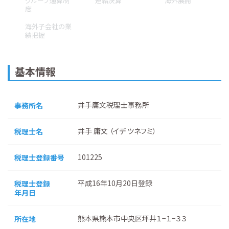
グループ通算制
連結決算
海外展開
度
海外子会社の業
績把握
基本情報
井手庸文税理士事務所
事務所名
井手 庸文 （イデ ツネフミ）
税理士名
101225
税理士登録番号
平成16年10月20日登録
税理士登録
年月日
熊本県熊本市中央区坪井１−１−３３
所在地