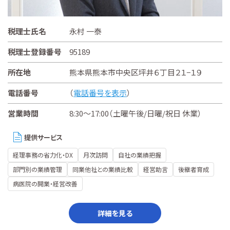
税理士氏名
永村 一泰
税理士登録番号
95189
所在地
熊本県熊本市中央区坪井６丁目２１−１９
電話番号
（
電話番号を表示
）
営業時間
8:30～17:00（土曜午後/日曜/祝日 休業）
提供サービス
経理事務の省力化・DX
月次訪問
自社の業績把握
部門別の業績管理
同業他社との業績比較
経営助言
後継者育成
病医院の開業・経営改善
詳細を見る