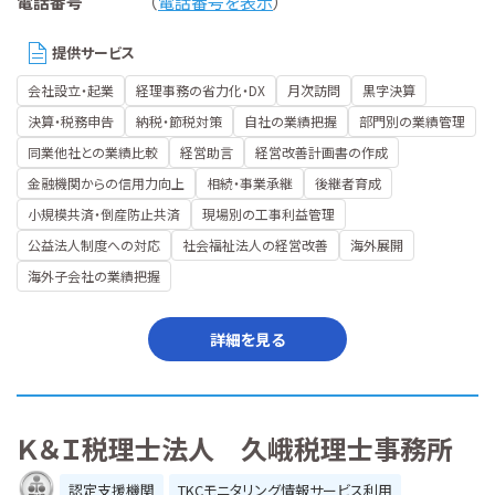
電話番号
（
電話番号を表示
）
提供サービス
会社設立・起業
経理事務の省力化・DX
月次訪問
黒字決算
決算・税務申告
納税・節税対策
自社の業績把握
部門別の業績管理
同業他社との業績比較
経営助言
経営改善計画書の作成
金融機関からの信用力向上
相続・事業承継
後継者育成
小規模共済・倒産防止共済
現場別の工事利益管理
公益法人制度への対応
社会福祉法人の経営改善
海外展開
海外子会社の業績把握
詳細を見る
Ｋ＆Ｉ税理士法人 久峨税理士事務所
認定支援機関
TKCモニタリング情報サービス利用