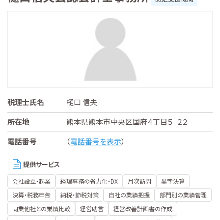
税理士氏名
樋口 信夫
所在地
熊本県熊本市中央区国府４丁目５−２２
電話番号
（
電話番号を表示
）
提供サービス
会社設立・起業
経理事務の省力化・DX
月次訪問
黒字決算
決算・税務申告
納税・節税対策
自社の業績把握
部門別の業績管理
同業他社との業績比較
経営助言
経営改善計画書の作成