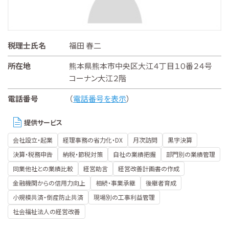
税理士氏名
福田 春二
所在地
熊本県熊本市中央区大江４丁目１０番２４号
コーナン大江２階
電話番号
（
電話番号を表示
）
提供サービス
会社設立・起業
経理事務の省力化・DX
月次訪問
黒字決算
決算・税務申告
納税・節税対策
自社の業績把握
部門別の業績管理
同業他社との業績比較
経営助言
経営改善計画書の作成
金融機関からの信用力向上
相続・事業承継
後継者育成
小規模共済・倒産防止共済
現場別の工事利益管理
社会福祉法人の経営改善