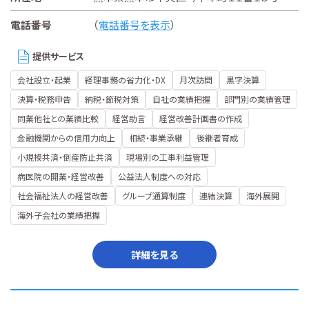
電話番号
（
電話番号を表示
）
提供サービス
会社設立・起業
経理事務の省力化・DX
月次訪問
黒字決算
決算・税務申告
納税・節税対策
自社の業績把握
部門別の業績管理
同業他社との業績比較
経営助言
経営改善計画書の作成
金融機関からの信用力向上
相続・事業承継
後継者育成
小規模共済・倒産防止共済
現場別の工事利益管理
病医院の開業・経営改善
公益法人制度への対応
社会福祉法人の経営改善
グループ通算制度
連結決算
海外展開
海外子会社の業績把握
詳細を見る