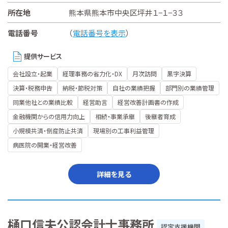
所在地
熊本県熊本市中央区坪井１−１−３３
電話番号
（
電話番号を表示
）
提供サービス
会社設立・起業
経理事務の省力化・DX
月次訪問
黒字決算
決算・税務申告
納税・節税対策
自社の業績把握
部門別の業績管理
同業他社との業績比較
経営助言
経営改善計画書の作成
金融機関からの信用力向上
相続・事業承継
後継者育成
小規模共済・倒産防止共済
現場別の工事利益管理
病医院の開業・経営改善
詳細を見る
樋口信夫公認会計士事務所
認定支援機関