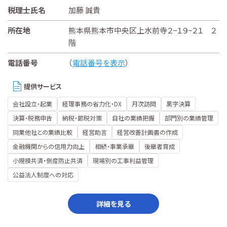
税理士氏名
加藤 誠貴
所在地
熊本県熊本市中央区上水前寺２−１９−２１ ２
階
電話番号
（
電話番号を表示
）
提供サービス
会社設立・起業
経理事務の省力化・DX
月次訪問
黒字決算
決算・税務申告
納税・節税対策
自社の業績把握
部門別の業績管理
同業他社との業績比較
経営助言
経営改善計画書の作成
金融機関からの信用力向上
相続・事業承継
後継者育成
小規模共済・倒産防止共済
現場別の工事利益管理
公益法人制度への対応
詳細を見る