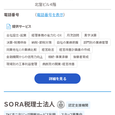
北窪ビル４階
電話番号
（
電話番号を表示
）
提供サービス
会社設立・起業
経理事務の省力化・DX
月次訪問
黒字決算
決算・税務申告
納税・節税対策
自社の業績把握
部門別の業績管理
同業他社との業績比較
経営助言
経営改善計画書の作成
金融機関からの信用力向上
相続・事業承継
後継者育成
現場別の工事利益管理
病医院の開業・経営改善
詳細を見る
ＳＯＲＡ税理士法人
認定支援機関
TKCモニタリング情報サービス利用
スタッフ募集中