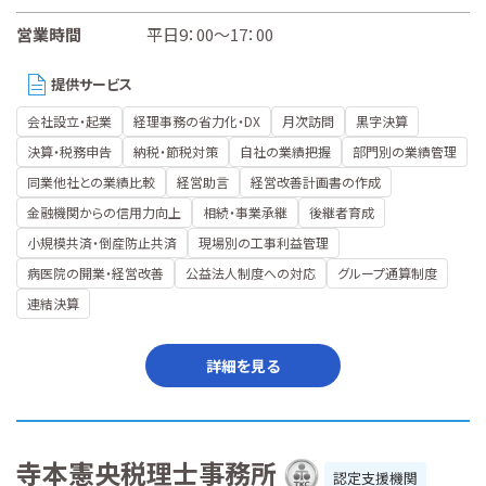
営業時間
平日9：00～17：00
提供サービス
会社設立・起業
経理事務の省力化・DX
月次訪問
黒字決算
決算・税務申告
納税・節税対策
自社の業績把握
部門別の業績管理
同業他社との業績比較
経営助言
経営改善計画書の作成
金融機関からの信用力向上
相続・事業承継
後継者育成
小規模共済・倒産防止共済
現場別の工事利益管理
病医院の開業・経営改善
公益法人制度への対応
グループ通算制度
連結決算
詳細を見る
寺本憲央税理士事務所
認定支援機関