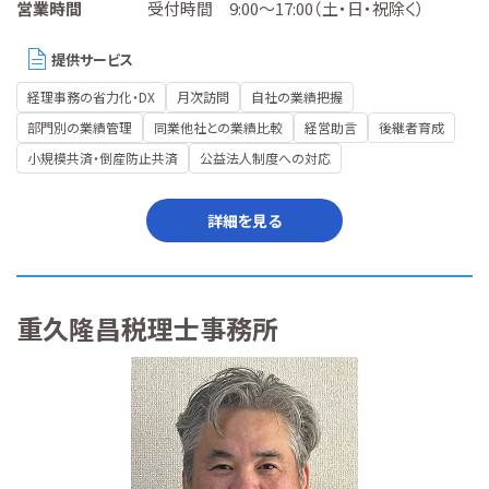
営業時間
受付時間 9:00～17:00（土・日・祝除く）
提供サービス
経理事務の省力化・DX
月次訪問
自社の業績把握
部門別の業績管理
同業他社との業績比較
経営助言
後継者育成
小規模共済・倒産防止共済
公益法人制度への対応
詳細を見る
重久隆昌税理士事務所