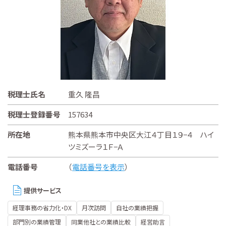
税理士氏名
重久 隆昌
税理士登録番号
157634
所在地
熊本県熊本市中央区大江４丁目１９−４ ハイ
ツミズーラ１Ｆ−Ａ
電話番号
（
電話番号を表示
）
提供サービス
経理事務の省力化・DX
月次訪問
自社の業績把握
部門別の業績管理
同業他社との業績比較
経営助言