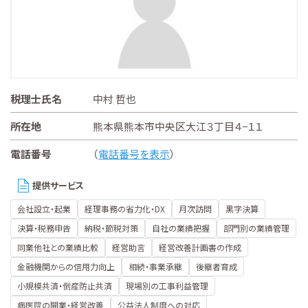
税理士氏名
中村 哲也
所在地
熊本県熊本市中央区大江３丁目４−１１
電話番号
（
電話番号を表示
）
提供サービス
会社設立・起業
経理事務の省力化・DX
月次訪問
黒字決算
決算・税務申告
納税・節税対策
自社の業績把握
部門別の業績管理
同業他社との業績比較
経営助言
経営改善計画書の作成
金融機関からの信用力向上
相続・事業承継
後継者育成
小規模共済・倒産防止共済
現場別の工事利益管理
病医院の開業・経営改善
公益法人制度への対応