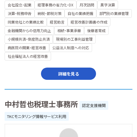
会社設立・起業
経理事務の省力化・DX
月次訪問
黒字決算
決算・税務申告
納税・節税対策
自社の業績把握
部門別の業績管理
同業他社との業績比較
経営助言
経営改善計画書の作成
金融機関からの信用力向上
相続・事業承継
後継者育成
小規模共済・倒産防止共済
現場別の工事利益管理
病医院の開業・経営改善
公益法人制度への対応
社会福祉法人の経営改善
詳細を見る
中村哲也税理士事務所
認定支援機関
TKCモニタリング情報サービス利用