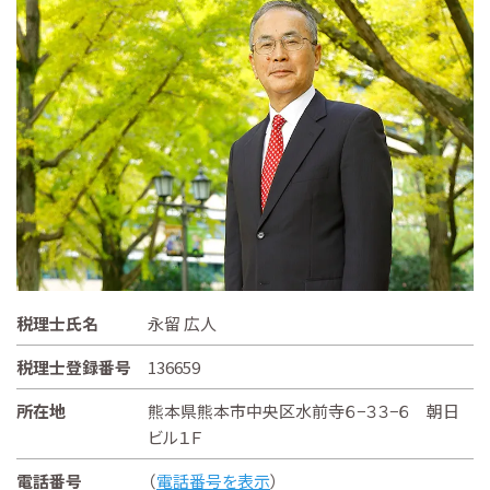
税理士氏名
永留 広人
税理士登録番号
136659
所在地
熊本県熊本市中央区水前寺６−３３−６ 朝日
ビル１Ｆ
電話番号
（
電話番号を表示
）