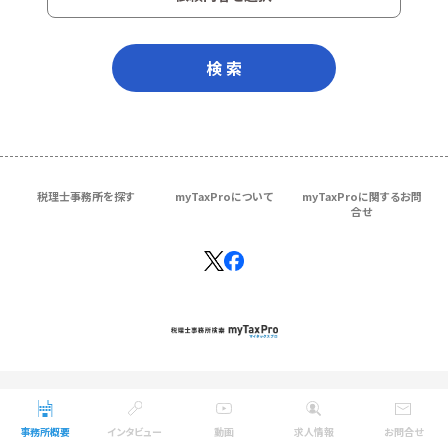
検 索
税理士事務所を探す
myTaxProについて
myTaxProに関するお問
合せ
Copyright © ＴＫＣ Corporation
All Rights Reserved.
事務所概要
インタビュー
動画
求人情報
お問合せ