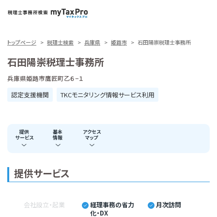
トップページ
税理士検索
兵庫県
姫路市
石田陽崇税理士事務所
石田陽崇税理士事務所
兵庫県姫路市鷹匠町乙６−１
認定支援機関
TKCモニタリング情報サービス利用
提供
基本
アクセス
サービス
情報
マップ
提供サービス
会社設立・起業
経理事務の省力
月次訪問
化・DX