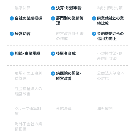
黒字決算
決算・税務申告
納税・節税対策
自社の業績把握
部門別の業績管
同業他社との業
理
績比較
経営助言
経営改善計画書
金融機関からの
の作成
信用力向上
相続・事業承継
後継者育成
小規模共済・倒
産防止共済
現場別の工事利
病医院の開業・
公益法人制度へ
益管理
経営改善
の対応
社会福祉法人の
経営改善
グループ通算制
連結決算
海外展開
度
海外子会社の業
績把握