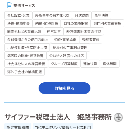
提供サービス
会社設立・起業
経理事務の省力化・DX
月次訪問
黒字決算
決算・税務申告
納税・節税対策
自社の業績把握
部門別の業績管理
同業他社との業績比較
経営助言
経営改善計画書の作成
金融機関からの信用力向上
相続・事業承継
後継者育成
小規模共済・倒産防止共済
現場別の工事利益管理
病医院の開業・経営改善
公益法人制度への対応
社会福祉法人の経営改善
グループ通算制度
連結決算
海外展開
海外子会社の業績把握
詳細を見る
サイファー税理士法人 姫路事務所
認定支援機関
TKCモニタリング情報サービス利用