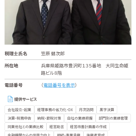
税理士氏名
笠原 健次郎
所在地
兵庫県姫路市豊沢町１３５番地 大同生命姫
路ビル８階
電話番号
（
電話番号を表示
）
提供サービス
会社設立・起業
経理事務の省力化・DX
月次訪問
黒字決算
決算・税務申告
納税・節税対策
自社の業績把握
部門別の業績管理
同業他社との業績比較
経営助言
経営改善計画書の作成
金融機関からの信用力向上
相続・事業承継
後継者育成