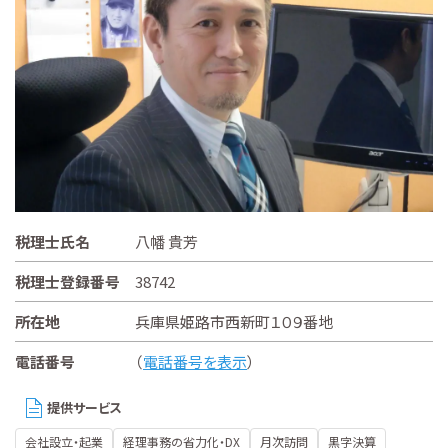
税理士氏名
八幡 貴芳
税理士登録番号
38742
所在地
兵庫県姫路市西新町１０９番地
電話番号
（
電話番号を表示
）
提供サービス
会社設立・起業
経理事務の省力化・DX
月次訪問
黒字決算