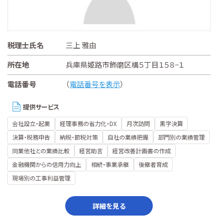
税理士氏名
三上 雅由
所在地
兵庫県姫路市飾磨区構５丁目１５８−１
電話番号
（
電話番号を表示
）
提供サービス
会社設立・起業
経理事務の省力化・DX
月次訪問
黒字決算
決算・税務申告
納税・節税対策
自社の業績把握
部門別の業績管理
同業他社との業績比較
経営助言
経営改善計画書の作成
金融機関からの信用力向上
相続・事業承継
後継者育成
現場別の工事利益管理
詳細を見る