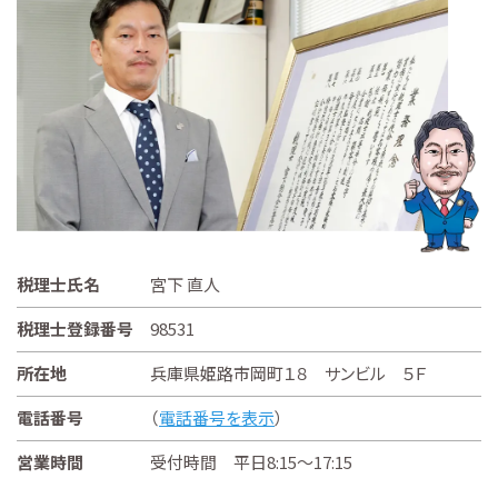
税理士氏名
宮下 直人
税理士登録番号
98531
所在地
兵庫県姫路市岡町１８ サンビル ５Ｆ
電話番号
（
電話番号を表示
）
営業時間
受付時間 平日8:15～17:15