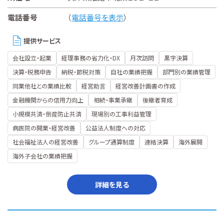
電話番号
（
電話番号を表示
）
提供サービス
会社設立・起業
経理事務の省力化・DX
月次訪問
黒字決算
決算・税務申告
納税・節税対策
自社の業績把握
部門別の業績管理
同業他社との業績比較
経営助言
経営改善計画書の作成
金融機関からの信用力向上
相続・事業承継
後継者育成
小規模共済・倒産防止共済
現場別の工事利益管理
病医院の開業・経営改善
公益法人制度への対応
社会福祉法人の経営改善
グループ通算制度
連結決算
海外展開
海外子会社の業績把握
詳細を見る