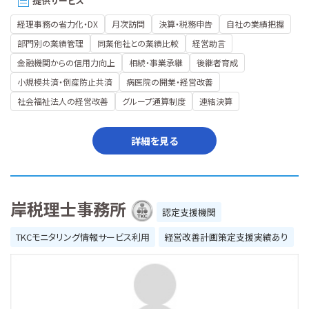
提供サービス
経理事務の省力化・DX
月次訪問
決算・税務申告
自社の業績把握
部門別の業績管理
同業他社との業績比較
経営助言
金融機関からの信用力向上
相続・事業承継
後継者育成
小規模共済・倒産防止共済
病医院の開業・経営改善
社会福祉法人の経営改善
グループ通算制度
連結決算
詳細を見る
岸税理士事務所
認定支援機関
TKCモニタリング情報サービス利用
経営改善計画策定支援実績あり