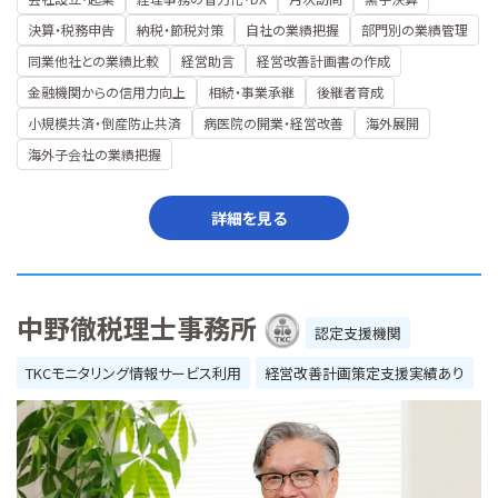
決算・税務申告
納税・節税対策
自社の業績把握
部門別の業績管理
同業他社との業績比較
経営助言
経営改善計画書の作成
金融機関からの信用力向上
相続・事業承継
後継者育成
小規模共済・倒産防止共済
病医院の開業・経営改善
海外展開
海外子会社の業績把握
詳細を見る
中野徹税理士事務所
認定支援機関
TKCモニタリング情報サービス利用
経営改善計画策定支援実績あり