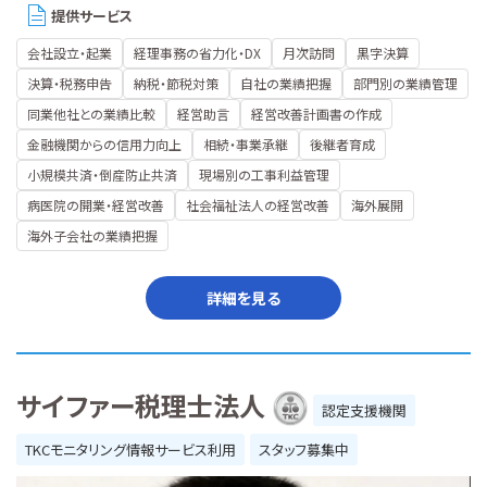
提供サービス
会社設立・起業
経理事務の省力化・DX
月次訪問
黒字決算
決算・税務申告
納税・節税対策
自社の業績把握
部門別の業績管理
同業他社との業績比較
経営助言
経営改善計画書の作成
金融機関からの信用力向上
相続・事業承継
後継者育成
小規模共済・倒産防止共済
現場別の工事利益管理
病医院の開業・経営改善
社会福祉法人の経営改善
海外展開
海外子会社の業績把握
詳細を見る
サイファー税理士法人
認定支援機関
TKCモニタリング情報サービス利用
スタッフ募集中