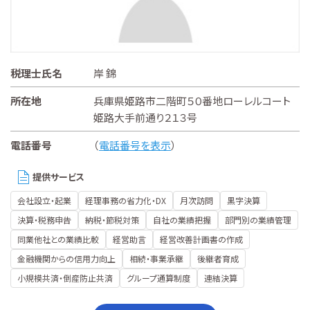
税理士氏名
岸 錦
所在地
兵庫県姫路市二階町５０番地ローレルコート
姫路大手前通り２１３号
電話番号
（
電話番号を表示
）
提供サービス
会社設立・起業
経理事務の省力化・DX
月次訪問
黒字決算
決算・税務申告
納税・節税対策
自社の業績把握
部門別の業績管理
同業他社との業績比較
経営助言
経営改善計画書の作成
金融機関からの信用力向上
相続・事業承継
後継者育成
小規模共済・倒産防止共済
グループ通算制度
連結決算