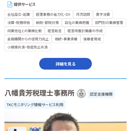
提供サービス
会社設立・起業
経理事務の省力化・DX
月次訪問
黒字決算
決算・税務申告
納税・節税対策
自社の業績把握
部門別の業績管理
同業他社との業績比較
経営助言
経営改善計画書の作成
金融機関からの信用力向上
相続・事業承継
後継者育成
小規模共済・倒産防止共済
詳細を見る
八幡貴芳税理士事務所
認定支援機関
TKCモニタリング情報サービス利用