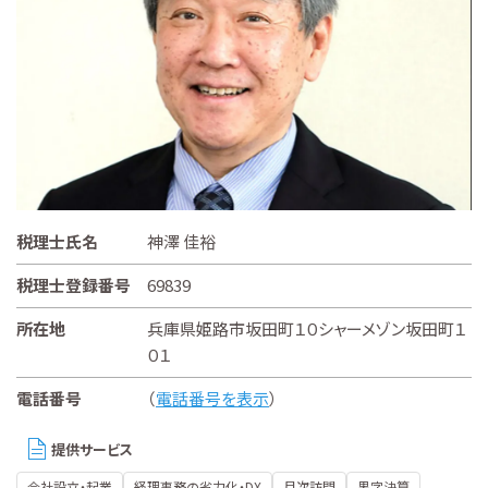
税理士氏名
神澤 佳裕
税理士登録番号
69839
所在地
兵庫県姫路市坂田町１０シャーメゾン坂田町１
０１
電話番号
（
電話番号を表示
）
提供サービス
会社設立・起業
経理事務の省力化・DX
月次訪問
黒字決算