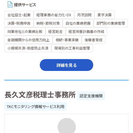
提供サービス
会社設立・起業
経理事務の省力化・DX
月次訪問
黒字決算
決算・税務申告
納税・節税対策
自社の業績把握
部門別の業績管理
同業他社との業績比較
経営助言
経営改善計画書の作成
金融機関からの信用力向上
相続・事業承継
後継者育成
小規模共済・倒産防止共済
現場別の工事利益管理
詳細を見る
長久文彦税理士事務所
認定支援機関
TKCモニタリング情報サービス利用