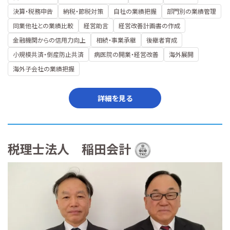
決算・税務申告
納税・節税対策
自社の業績把握
部門別の業績管理
同業他社との業績比較
経営助言
経営改善計画書の作成
金融機関からの信用力向上
相続・事業承継
後継者育成
小規模共済・倒産防止共済
病医院の開業・経営改善
海外展開
海外子会社の業績把握
詳細を見る
税理士法人 稲田会計