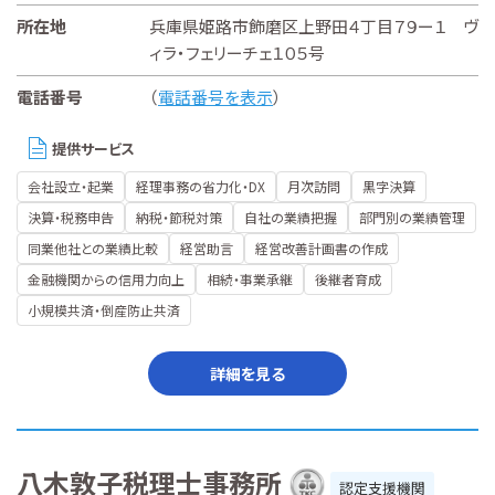
所在地
兵庫県姫路市飾磨区上野田４丁目７９ー１ ヴ
ィラ・フェリーチェ１０５号
電話番号
（
電話番号を表示
）
提供サービス
会社設立・起業
経理事務の省力化・DX
月次訪問
黒字決算
決算・税務申告
納税・節税対策
自社の業績把握
部門別の業績管理
同業他社との業績比較
経営助言
経営改善計画書の作成
金融機関からの信用力向上
相続・事業承継
後継者育成
小規模共済・倒産防止共済
詳細を見る
八木敦子税理士事務所
認定支援機関