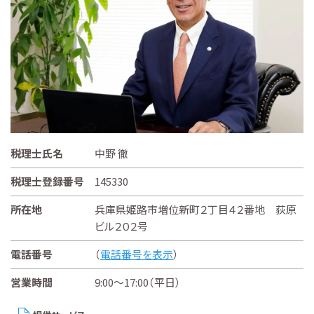
税理士氏名
中野 徹
税理士登録番号
145330
所在地
兵庫県姫路市増位新町２丁目４２番地 荻原
ビル２０２号
電話番号
（
電話番号を表示
）
営業時間
9:00～17:00（平日）