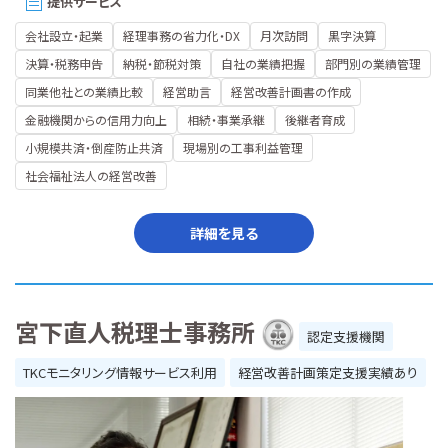
提供サービス
会社設立・起業
経理事務の省力化・DX
月次訪問
黒字決算
決算・税務申告
納税・節税対策
自社の業績把握
部門別の業績管理
同業他社との業績比較
経営助言
経営改善計画書の作成
金融機関からの信用力向上
相続・事業承継
後継者育成
小規模共済・倒産防止共済
現場別の工事利益管理
社会福祉法人の経営改善
詳細を見る
宮下直人税理士事務所
認定支援機関
TKCモニタリング情報サービス利用
経営改善計画策定支援実績あり