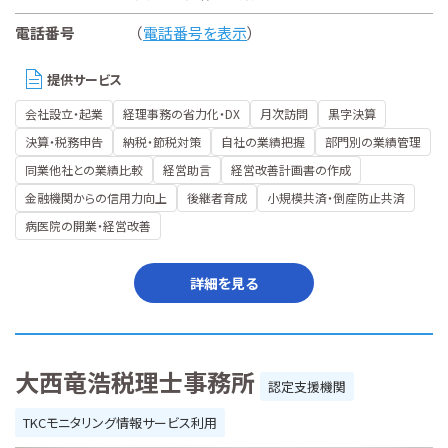
電話番号
（
電話番号を表示
）
提供サービス
会社設立・起業
経理事務の省力化・DX
月次訪問
黒字決算
決算・税務申告
納税・節税対策
自社の業績把握
部門別の業績管理
同業他社との業績比較
経営助言
経営改善計画書の作成
金融機関からの信用力向上
後継者育成
小規模共済・倒産防止共済
病医院の開業・経営改善
詳細を見る
大西竜浩税理士事務所
認定支援機関
TKCモニタリング情報サービス利用