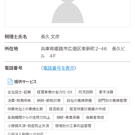
税理士氏名
長久 文彦
所在地
兵庫県姫路市広畑区東新町２−４６ 長久ビ
ル ４Ｆ
電話番号
（
電話番号を表示
）
提供サービス
会社設立・起業
経理事務の省力化・DX
月次訪問
黒字決算
決算・税務申告
納税・節税対策
自社の業績把握
部門別の業績管理
同業他社との業績比較
経営助言
経営改善計画書の作成
金融機関からの信用力向上
相続・事業承継
後継者育成
小規模共済・倒産防止共済
現場別の工事利益管理
公益法人制度への対応