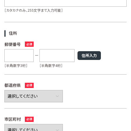
［カタカナのみ、255文字まで入力可能］
住所
郵便番号
住所入力
［半角数字3桁］
［半角数字4桁］
都道府県
市区町村