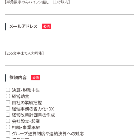
［半角数字のみハイフン無し｜11桁以内］
メールアドレス
［255文字まで入力可能］
依頼内容
決算・税務申告
経営助言
自社の業績把握
経理事務の省力化・DX
経営改善計画書の作成
会社設立・起業
相続・事業承継
グループ通算制度や連結決算への対応