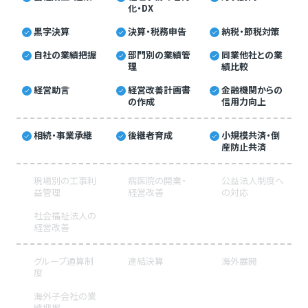
化・DX
黒字決算
決算・税務申告
納税・節税対策
自社の業績把握
部門別の業績管
同業他社との業
理
績比較
経営助言
経営改善計画書
金融機関からの
の作成
信用力向上
相続・事業承継
後継者育成
小規模共済・倒
産防止共済
現場別の工事利
病医院の開業・
公益法人制度へ
益管理
経営改善
の対応
社会福祉法人の
経営改善
グループ通算制
連結決算
海外展開
度
海外子会社の業
績把握