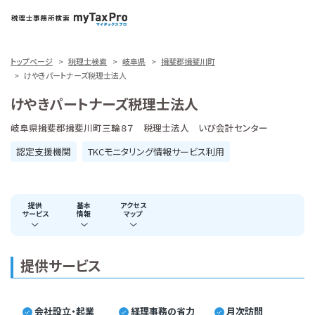
トップページ
税理士検索
岐阜県
揖斐郡揖斐川町
けやきパートナーズ税理士法人
けやきパートナーズ税理士法人
岐阜県揖斐郡揖斐川町三輪８７ 税理士法人 いび会計センター
認定支援機関
TKCモニタリング情報サービス利用
提供
基本
アクセス
サービス
情報
マップ
提供サービス
会社設立・起業
経理事務の省力
月次訪問