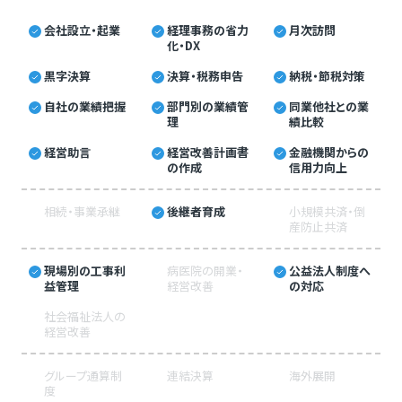
会社設立・起業
経理事務の省力
月次訪問
化・DX
黒字決算
決算・税務申告
納税・節税対策
自社の業績把握
部門別の業績管
同業他社との業
理
績比較
経営助言
経営改善計画書
金融機関からの
の作成
信用力向上
相続・事業承継
後継者育成
小規模共済・倒
産防止共済
現場別の工事利
病医院の開業・
公益法人制度へ
益管理
経営改善
の対応
社会福祉法人の
経営改善
グループ通算制
連結決算
海外展開
度