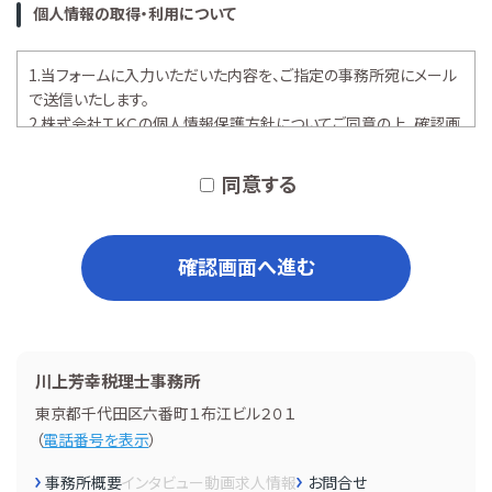
個人情報の取得・利用について
1.当フォームに入力いただいた内容を、ご指定の事務所宛にメール
で送信いたします。
2.株式会社ＴＫＣの
個人情報保護方針
についてご同意の上、確認画
面へお進みください。
同意する
確認画面へ進む
川上芳幸税理士事務所
東京都千代田区六番町１布江ビル２０１
（
電話番号を表示
）
事務所概要
インタビュー
動画
求人情報
お問合せ