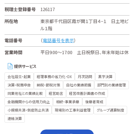
税理士登録番号
126117
所在地
東京都千代田区霞が関１丁目４−１ 日土地ビ
ル１階
電話番号
（
電話番号を表示
）
営業時間
平日9:00～17:00 土日祝祭日、年末年始は休
提供サービス
会社設立・起業
経理事務の省力化・DX
月次訪問
黒字決算
決算・税務申告
納税・節税対策
自社の業績把握
部門別の業績管理
同業他社との業績比較
経営助言
経営改善計画書の作成
金融機関からの信用力向上
相続・事業承継
後継者育成
小規模共済・倒産防止共済
現場別の工事利益管理
グループ通算制度
連結決算