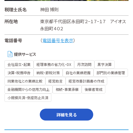
税理士氏名
神田 博則
所在地
東京都千代田区永田町２−１７−１７ アイオス
永田町４０２
電話番号
（
電話番号を表示
）
提供サービス
会社設立・起業
経理事務の省力化・DX
月次訪問
黒字決算
決算・税務申告
納税・節税対策
自社の業績把握
部門別の業績管理
同業他社との業績比較
経営助言
経営改善計画書の作成
金融機関からの信用力向上
相続・事業承継
後継者育成
小規模共済・倒産防止共済
詳細を見る