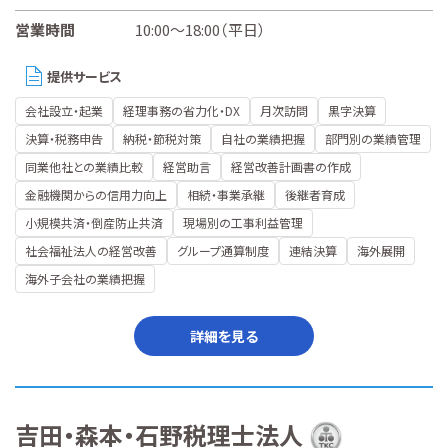
営業時間
10:00～18:00（平日）
提供サービス
会社設立・起業
経理事務の省力化・DX
月次訪問
黒字決算
決算・税務申告
納税・節税対策
自社の業績把握
部門別の業績管理
同業他社との業績比較
経営助言
経営改善計画書の作成
金融機関からの信用力向上
相続・事業承継
後継者育成
小規模共済・倒産防止共済
現場別の工事利益管理
社会福祉法人の経営改善
グループ通算制度
連結決算
海外展開
海外子会社の業績把握
詳細を見る
吉田・森本・石野税理士法人