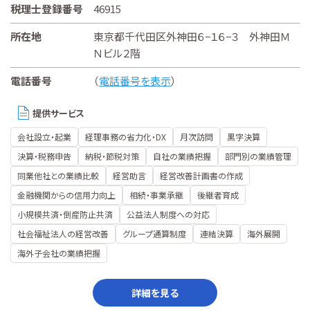
税理士登録番号
46915
所在地
東京都千代田区外神田６−１６−３ 外神田Ｍ
Ｎビル２階
電話番号
（
電話番号を表示
）
提供サービス
会社設立・起業
経理事務の省力化・DX
月次訪問
黒字決算
決算・税務申告
納税・節税対策
自社の業績把握
部門別の業績管理
同業他社との業績比較
経営助言
経営改善計画書の作成
金融機関からの信用力向上
相続・事業承継
後継者育成
小規模共済・倒産防止共済
公益法人制度への対応
社会福祉法人の経営改善
グループ通算制度
連結決算
海外展開
海外子会社の業績把握
詳細を見る