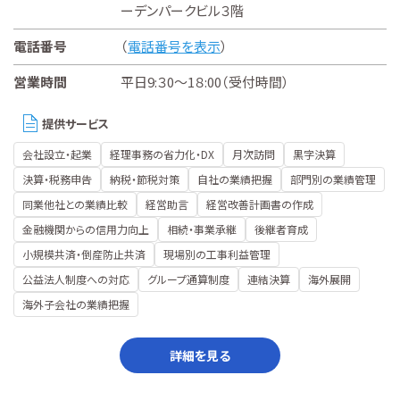
ーデンパークビル３階
電話番号
（
電話番号を表示
）
営業時間
平日9:３0〜1８:00（受付時間）
提供サービス
会社設立・起業
経理事務の省力化・DX
月次訪問
黒字決算
決算・税務申告
納税・節税対策
自社の業績把握
部門別の業績管理
同業他社との業績比較
経営助言
経営改善計画書の作成
金融機関からの信用力向上
相続・事業承継
後継者育成
小規模共済・倒産防止共済
現場別の工事利益管理
公益法人制度への対応
グループ通算制度
連結決算
海外展開
海外子会社の業績把握
詳細を見る