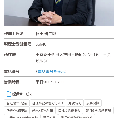
税理士氏名
秋田 耕二郎
税理士登録番号
86646
所在地
東京都千代田区神田三崎町３−２−１６ 三弘
ビル３Ｆ
電話番号
（
電話番号を表示
）
営業時間
平日9:00～18:00
提供サービス
会社設立・起業
経理事務の省力化・DX
月次訪問
黒字決算
決算・税務申告
納税・節税対策
自社の業績把握
部門別の業績管理
同業他社との業績比較
経営助言
経営改善計画書の作成