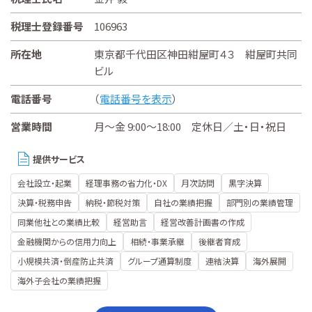
税理士登録番号
106963
所在地
東京都千代田区神田紺屋町４３ 紺屋町共同
ビル
電話番号
（
電話番号を表示
）
営業時間
月～金 9:00～18:00 定休日／土・日・祝日
提供サービス
会社設立・起業
経理事務の省力化・DX
月次訪問
黒字決算
決算・税務申告
納税・節税対策
自社の業績把握
部門別の業績管理
同業他社との業績比較
経営助言
経営改善計画書の作成
金融機関からの信用力向上
相続・事業承継
後継者育成
小規模共済・倒産防止共済
グループ通算制度
連結決算
海外展開
海外子会社の業績把握