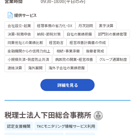
営業時間
09:30~18:00(平日のみ)
提供サービス
会社設立・起業
経理事務の省力化・DX
月次訪問
黒字決算
決算・税務申告
納税・節税対策
自社の業績把握
部門別の業績管理
同業他社との業績比較
経営助言
経営改善計画書の作成
金融機関からの信用力向上
相続・事業承継
後継者育成
小規模共済・倒産防止共済
病医院の開業・経営改善
グループ通算制度
連結決算
海外展開
海外子会社の業績把握
詳細を見る
税理士法人下田総合事務所
認定支援機関
TKCモニタリング情報サービス利用