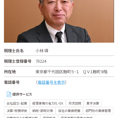
税理士氏名
小林 靖
税理士登録番号
70224
所在地
東京都千代田区麹町５−１ ＱＶ１麹町９階
電話番号
（
電話番号を表示
）
提供サービス
会社設立・起業
経理事務の省力化・DX
月次訪問
黒字決算
決算・税務申告
納税・節税対策
自社の業績把握
部門別の業績管理
同業他社との業績比較
経営助言
経営改善計画書の作成