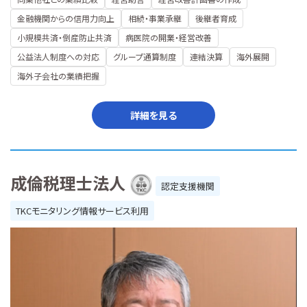
金融機関からの信用力向上
相続・事業承継
後継者育成
小規模共済・倒産防止共済
病医院の開業・経営改善
公益法人制度への対応
グループ通算制度
連結決算
海外展開
海外子会社の業績把握
詳細を見る
成倫税理士法人
認定支援機関
TKCモニタリング情報サービス利用