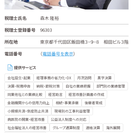
税理士氏名
森木 隆裕
税理士登録番号
96303
所在地
東京都千代田区飯田橋３−９−８ 相田ビル３階
電話番号
（
電話番号を表示
）
提供サービス
会社設立・起業
経理事務の省力化・DX
月次訪問
黒字決算
決算・税務申告
納税・節税対策
自社の業績把握
部門別の業績管理
同業他社との業績比較
経営助言
経営改善計画書の作成
金融機関からの信用力向上
相続・事業承継
後継者育成
小規模共済・倒産防止共済
現場別の工事利益管理
病医院の開業・経営改善
公益法人制度への対応
社会福祉法人の経営改善
グループ通算制度
連結決算
海外展開