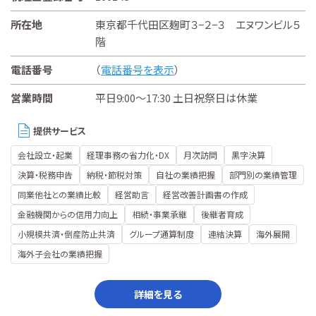
所在地
東京都千代田区麹町３−２−３ エヌワンビル５
階
電話番号
（
電話番号を表示
）
営業時間
平日9:00～17:30 土日祝祭日は休業
提供サービス
会社設立・起業
経理事務の省力化・DX
月次訪問
黒字決算
決算・税務申告
納税・節税対策
自社の業績把握
部門別の業績管理
同業他社との業績比較
経営助言
経営改善計画書の作成
金融機関からの信用力向上
相続・事業承継
後継者育成
小規模共済・倒産防止共済
グループ通算制度
連結決算
海外展開
海外子会社の業績把握
詳細を見る