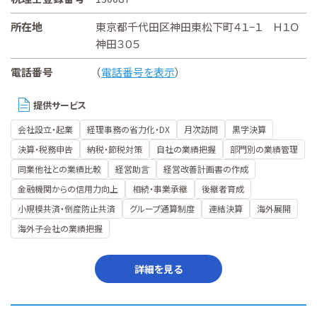
所在地
東京都千代田区神田東松下町４１−１ Ｈ１Ｏ
神田３０５
電話番号
（
電話番号を表示
）
提供サービス
会社設立・起業
経理事務の省力化・DX
月次訪問
黒字決算
決算・税務申告
納税・節税対策
自社の業績把握
部門別の業績管理
同業他社との業績比較
経営助言
経営改善計画書の作成
金融機関からの信用力向上
相続・事業承継
後継者育成
小規模共済・倒産防止共済
グループ通算制度
連結決算
海外展開
海外子会社の業績把握
詳細を見る