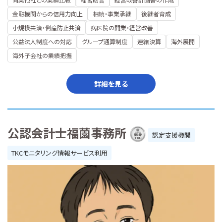
金融機関からの信用力向上
相続・事業承継
後継者育成
小規模共済・倒産防止共済
病医院の開業・経営改善
公益法人制度への対応
グループ通算制度
連結決算
海外展開
海外子会社の業績把握
詳細を見る
公認会計士福薗事務所
認定支援機関
TKCモニタリング情報サービス利用