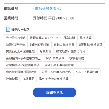
電話番号
（
電話番号を表示
）
営業時間
受付時間 平日9:00〜17:00
提供サービス
会社設立・起業
経理事務の省力化・DX
月次訪問
黒字決算
決算・税務申告
納税・節税対策
自社の業績把握
部門別の業績管理
同業他社との業績比較
経営助言
経営改善計画書の作成
金融機関からの信用力向上
相続・事業承継
後継者育成
小規模共済・倒産防止共済
現場別の工事利益管理
病医院の開業・経営改善
公益法人制度への対応
グループ通算制度
連結決算
海外展開
海外子会社の業績把握
詳細を見る