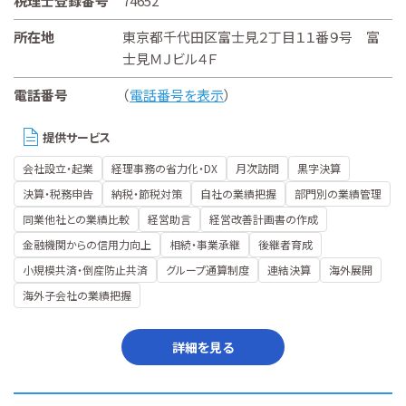
税理士登録番号
74652
所在地
東京都千代田区富士見２丁目１１番９号 富
士見ＭＪビル４Ｆ
電話番号
（
電話番号を表示
）
提供サービス
会社設立・起業
経理事務の省力化・DX
月次訪問
黒字決算
決算・税務申告
納税・節税対策
自社の業績把握
部門別の業績管理
同業他社との業績比較
経営助言
経営改善計画書の作成
金融機関からの信用力向上
相続・事業承継
後継者育成
小規模共済・倒産防止共済
グループ通算制度
連結決算
海外展開
海外子会社の業績把握
詳細を見る