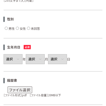
［255文字まで入力可能］
性別
男性
女性
未回答
生年月日
年
月
日
履歴書
ファイル選択
［ファイル形式］pdf ［ファイル容量］20MB以下