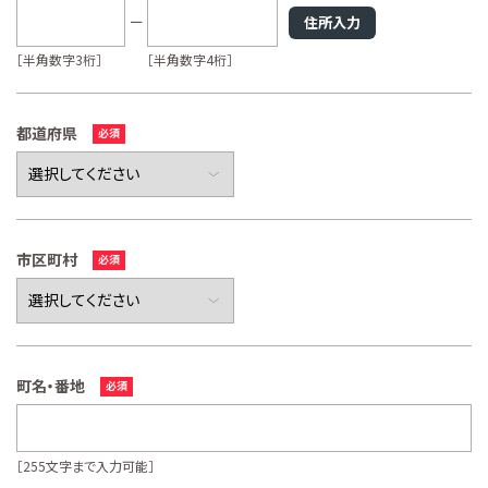
住所入力
［半角数字3桁］
［半角数字4桁］
都道府県
市区町村
町名・番地
［255文字まで入力可能］