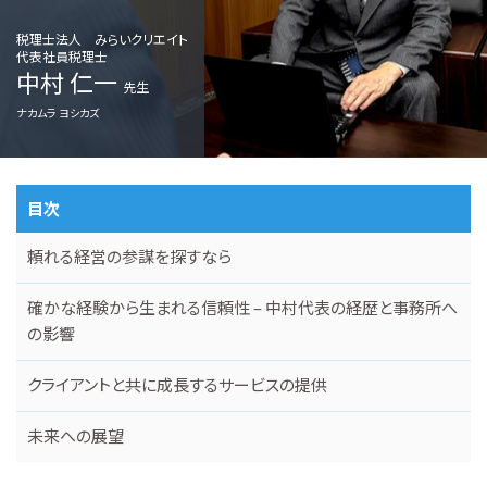
税理士法人 みらいクリエイト
代表社員税理士
中村 仁一
先生
ナカムラ ヨシカズ
目次
頼れる経営の参謀を探すなら
確かな経験から生まれる信頼性 – 中村代表の経歴と事務所へ
の影響
クライアントと共に成長するサービスの提供
未来への展望