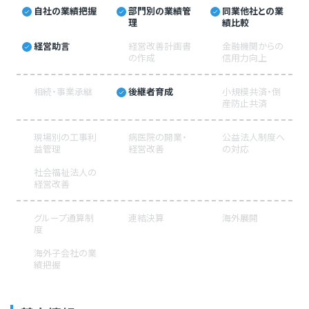
自社の業績把握
部門別の業績管
同業他社との業
理
績比較
経営助言
経営改善計画書
金融機関からの
の作成
信用力向上
相続・事業承継
後継者育成
小規模共済・倒
産防止共済
現場別の工事利
病医院の開業・
公益法人制度へ
益管理
経営改善
の対応
社会福祉法人の
経営改善
グループ通算制
連結決算
海外展開
度
海外子会社の業
績把握