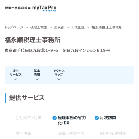
トップページ
税理士検索
東京都
千代田区
福永順税理士事務所
福永順税理士事務所
東京都千代田区九段北１−９−５ 朝日九段マンション６１９号
提供
基本
アクセス
サービス
情報
マップ
提供サービス
会社設立・起業
経理事務の省力
月次訪問
化・DX
黒字決算
決算・税務申告
納税・節税対策