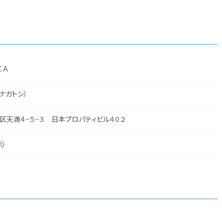
ＩＡ
 ナガトシ）
区天満４−５−３ 日本プロパティビル４０２
示
）