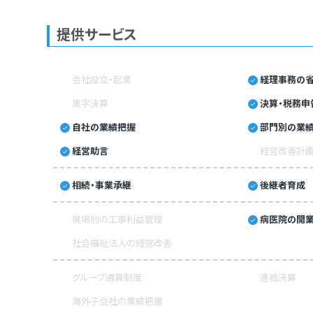
提供サービス
会社設立・起業
経理事務の省
黒字決算
決算・税務申
自社の業績把握
部門別の業
経営助言
経営改善計
相続・事業承継
後継者育成
現場別の工事利益管理
病医院の開業
社会福祉法人の経営改善
グループ通算制度
連結決算
海外子会社の業績把握