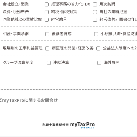
会社設立・起業
経理事務の省力化・DX
月次訪問
決算・税務申告
納税・節税対策
自社の業績把握
同業他社との業績比較
経営助言
経営改善計画書の作
相続・事業承継
後継者育成
小規模共済・倒産防
現場別の工事利益管理
病医院の開業・経営改善
公益法人制度への
グループ通算制度
連結決算
海外展開
て
myTaxProに関するお問合せ