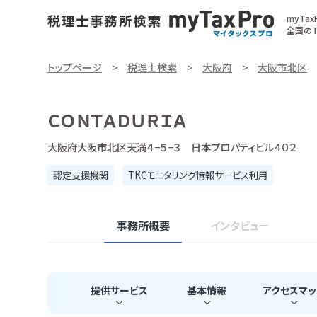
myTa
全国のT
トップページ
税理士検索
大阪府
大阪市北区
ＣＯＮＴＡＤＵＲＩＡ
大阪府大阪市北区天満４−５−３ 日本プロパティビル４０２
認定支援機関
TKCモニタリング情報サービス利用
事務所概要
インタビュー
提供
サービス
基本
情報
アクセス
マッ