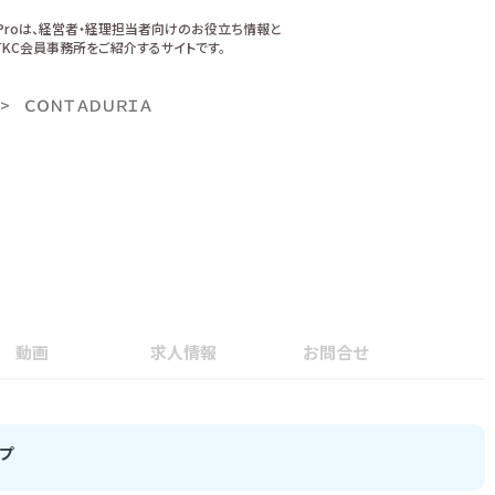
xProは、経営者・経理担当者向けのお役立ち情報と
KC会員事務所をご紹介するサイトです。
ＣＯＮＴＡＤＵＲＩＡ
動画
求人情報
お問合せ
プ