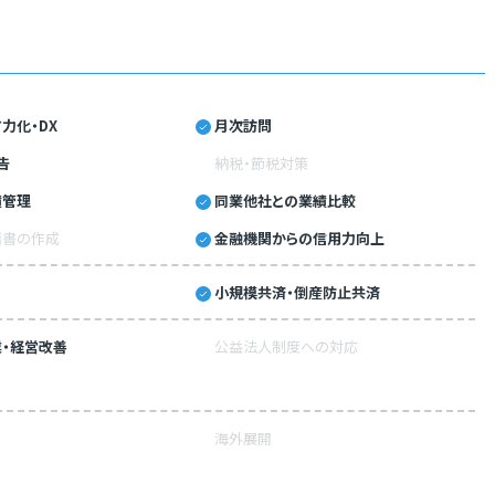
力化・DX
月次訪問
告
納税・節税対策
績管理
同業他社との業績比較
画書の作成
金融機関からの信用力向上
小規模共済・倒産防止共済
・経営改善
公益法人制度への対応
海外展開