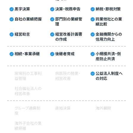
黒字決算
決算・税務申告
納税・節税対策
自社の業績把握
部門別の業績管
同業他社との業
理
績比較
経営助言
経営改善計画書
金融機関からの
の作成
信用力向上
相続・事業承継
後継者育成
小規模共済・倒
産防止共済
現場別の工事利
病医院の開業・
公益法人制度へ
益管理
経営改善
の対応
社会福祉法人の
経営改善
グループ通算制
連結決算
海外展開
度
海外子会社の業
績把握