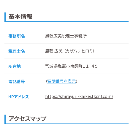
基本情報
風張広美税理士事務所
事務所名
風張 広美 （カザハリ ヒロミ）
税理士名
宮城県塩竈市南錦町１１−４５
所在地
（
電話番号を表示
）
電話番号
https://shirayuri-kaikei.tkcnf.com/
HPアドレス
アクセスマップ