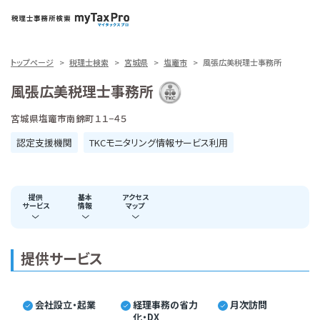
トップページ
税理士検索
宮城県
塩竈市
風張広美税理士事務所
風張広美税理士事務所
宮城県塩竈市南錦町１１−４５
認定支援機関
TKCモニタリング情報サービス利用
提供
基本
アクセス
サービス
情報
マップ
提供サービス
会社設立・起業
経理事務の省力
月次訪問
化・DX