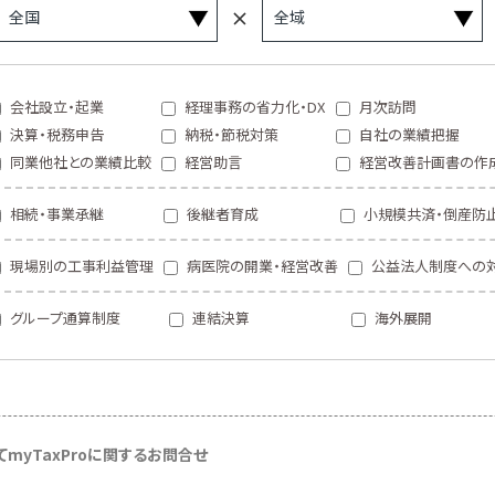
会社設立・起業
経理事務の省力化・DX
月次訪問
決算・税務申告
納税・節税対策
自社の業績把握
同業他社との業績比較
経営助言
経営改善計画書の作
相続・事業承継
後継者育成
小規模共済・倒産防
現場別の工事利益管理
病医院の開業・経営改善
公益法人制度への
グループ通算制度
連結決算
海外展開
て
myTaxProに関するお問合せ