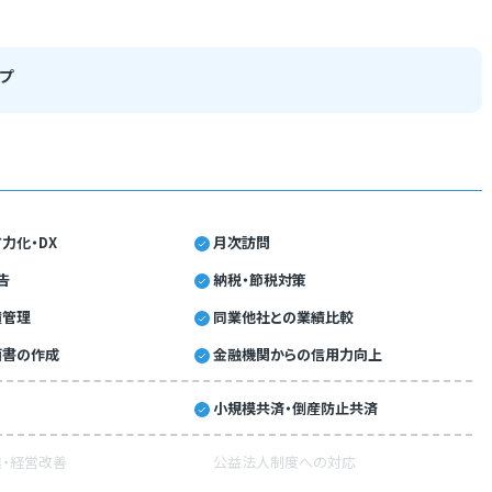
プ
力化・DX
月次訪問
告
納税・節税対策
績管理
同業他社との業績比較
画書の作成
金融機関からの信用力向上
小規模共済・倒産防止共済
・経営改善
公益法人制度への対応