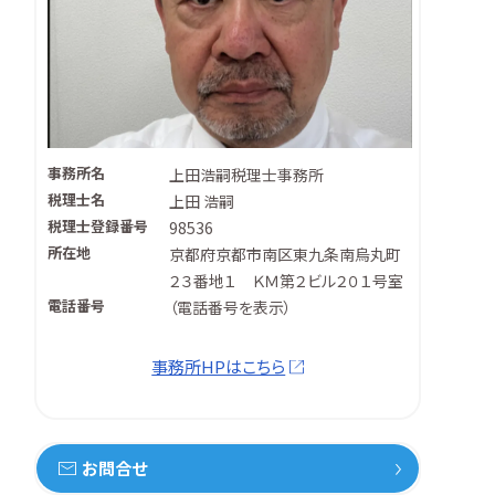
事務所名
上田浩嗣税理士事務所
税理士名
上田 浩嗣
税理士登録番号
98536
所在地
京都府京都市南区東九条南烏丸町
２３番地１ ＫＭ第２ビル２０１号室
電話番号
（
電話番号を表示
）
事務所HPはこちら
お問合せ