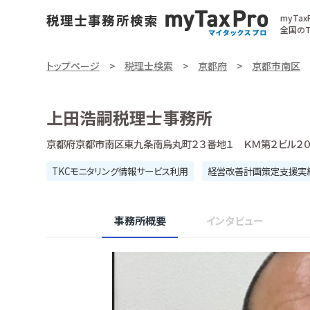
myTa
全国のT
トップページ
税理士検索
京都府
京都市南区
上田浩嗣税理士事務所
京都府京都市南区東九条南烏丸町２３番地１ ＫＭ第２ビル２
TKCモニタリング情報サービス利用
経営改善計画策定支援実
事務所概要
インタビュー