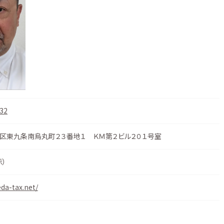
32
区東九条南烏丸町２３番地１ ＫＭ第２ビル２０１号室
示
）
da-tax.net/