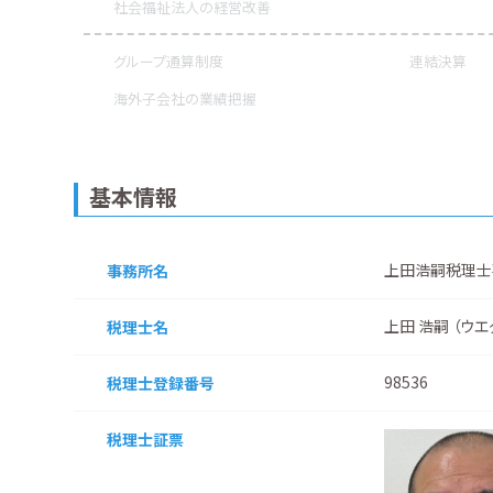
社会福祉法人の経営改善
グループ通算制度
連結決算
海外子会社の業績把握
基本情報
上田浩嗣税理士
事務所名
上田 浩嗣 （ウエ
税理士名
98536
税理士登録番号
税理士証票