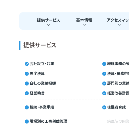
提供
サービス
基本
情報
アクセス
マッ
提供サービス
会社設立・起業
経理事務の省
黒字決算
決算・税務申
自社の業績把握
部門別の業
経営助言
経営改善計
相続・事業承継
後継者育成
現場別の工事利益管理
病医院の開業