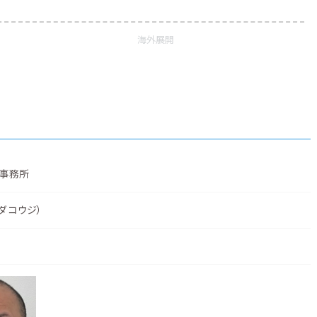
海外展開
事務所
ダ コウジ）