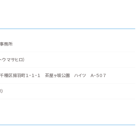
事務所
トウ マサヒロ）
千種区揚羽町１−１−１ 茶屋ヶ坂公園 ハイツ Ａ−５０７
示
）