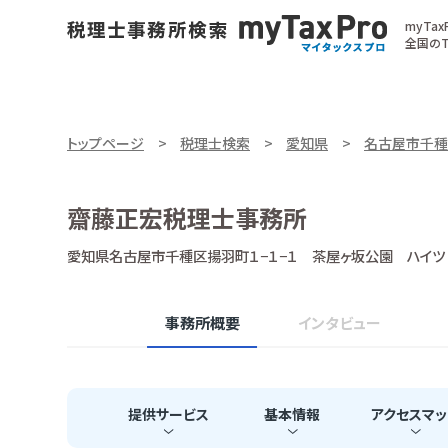
myTa
全国のT
トップページ
税理士検索
愛知県
名古屋市千種
齋藤正宏税理士事務所
愛知県名古屋市千種区揚羽町１−１−１ 茶屋ヶ坂公園 ハイツ 
事務所概要
インタビュー
提供
サービス
基本
情報
アクセス
マッ