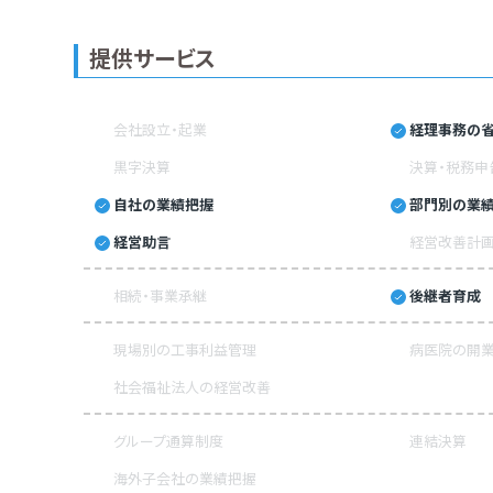
提供サービス
会社設立・起業
経理事務の省
黒字決算
決算・税務申
自社の業績把握
部門別の業
経営助言
経営改善計
相続・事業承継
後継者育成
現場別の工事利益管理
病医院の開業
社会福祉法人の経営改善
グループ通算制度
連結決算
海外子会社の業績把握