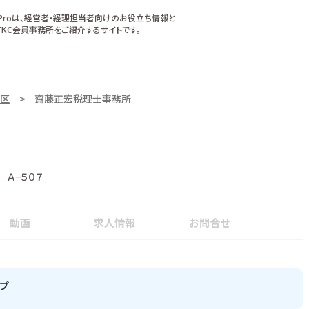
xProは、経営者・経理担当者向けのお役立ち情報と
KC会員事務所をご紹介するサイトです。
区
齋藤正宏税理士事務所
Ａ−５０７
動画
求人情報
お問合せ
プ