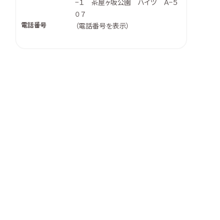
−１ 茶屋ヶ坂公園 ハイツ Ａ−５
０７
電話番号
（
電話番号を表示
）