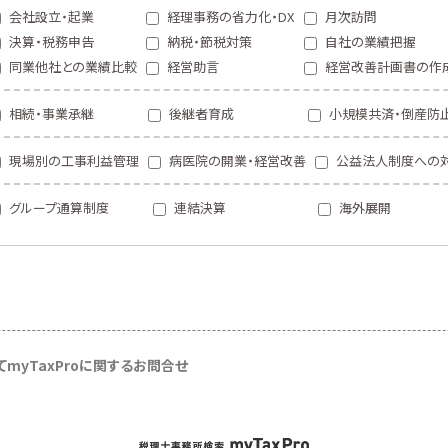
会社設立・起業
経理事務の省力化・DX
月次訪問
決算・税務申告
納税・節税対策
自社の業績把握
同業他社との業績比較
経営助言
経営改善計画書の作
相続・事業承継
後継者育成
小規模共済・倒産防
現場別の工事利益管理
病医院の開業・経営改善
公益法人制度への
グループ通算制度
連結決算
海外展開
て
myTaxProに関するお問合せ