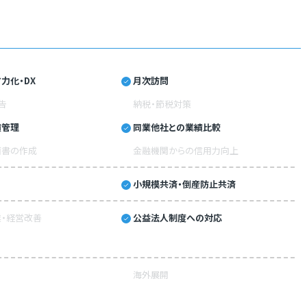
力化・DX
月次訪問
告
納税・節税対策
績管理
同業他社との業績比較
画書の作成
金融機関からの信用力向上
小規模共済・倒産防止共済
・経営改善
公益法人制度への対応
海外展開