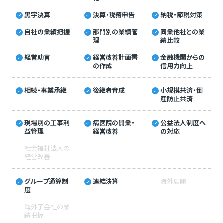
黒字決算
決算・税務申告
納税・節税対策
自社の業績把握
部門別の業績管
同業他社との業
理
績比較
経営助言
経営改善計画書
金融機関からの
の作成
信用力向上
相続・事業承継
後継者育成
小規模共済・倒
産防止共済
現場別の工事利
病医院の開業・
公益法人制度へ
益管理
経営改善
の対応
社会福祉法人の
経営改善
グループ通算制
連結決算
海外展開
度
海外子会社の業
績把握