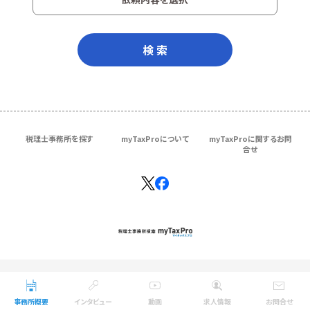
検 索
税理士事務所を探す
myTaxProについて
myTaxProに関するお問
合せ
Copyright © ＴＫＣ Corporation
All Rights Reserved.
事務所概要
インタビュー
動画
求人情報
お問合せ