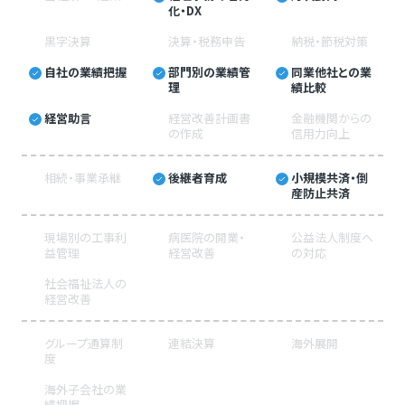
化・DX
黒字決算
決算・税務申告
納税・節税対策
自社の業績把握
部門別の業績管
同業他社との業
理
績比較
経営助言
経営改善計画書
金融機関からの
の作成
信用力向上
相続・事業承継
後継者育成
小規模共済・倒
産防止共済
現場別の工事利
病医院の開業・
公益法人制度へ
益管理
経営改善
の対応
社会福祉法人の
経営改善
グループ通算制
連結決算
海外展開
度
海外子会社の業
績把握