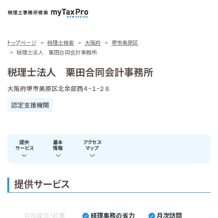
トップページ
税理士検索
大阪府
堺市美原区
税理士法人 栗田合同会計事務所
税理士法人 栗田合同会計事務所
大阪府堺市美原区北余部西４−１−２８
認定支援機関
提供
基本
アクセス
サービス
情報
マップ
提供サービス
会社設立・起業
経理事務の省力
月次訪問