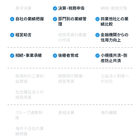
黒字決算
決算・税務申告
納税・節税対策
自社の業績把握
部門別の業績管
同業他社との業
理
績比較
経営助言
経営改善計画書
金融機関からの
の作成
信用力向上
相続・事業承継
後継者育成
小規模共済・倒
産防止共済
現場別の工事利
病医院の開業・
公益法人制度へ
益管理
経営改善
の対応
社会福祉法人の
経営改善
グループ通算制
連結決算
海外展開
度
海外子会社の業
績把握