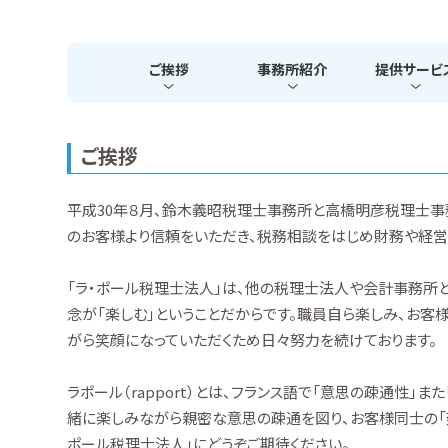
ご挨拶
事務所
紹介
提供
サービ
ご挨拶
平成30年８月、鈴木義昭税理士事務所と高橋明彦税理士事
のお客様より信頼をいただき、税務相談をはじめ財務や経営
「ラ・ポール税理士法人」は、他の税理士法人や会計事務所
念が「楽しむ」ということだからです。職員自ら楽しみ、お客
がら笑顔になっていただくため日々努力を続けております。
ラポール（rapport）とは、フランス語で「意思の疎通性」
緒に楽しみながら親密な意思の疎通を図り、お客様同士の「架
ポール税理士法人」にどうぞご期待ください。