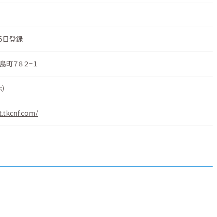
25日登録
島町７８２−１
示
）
t.tkcnf.com/