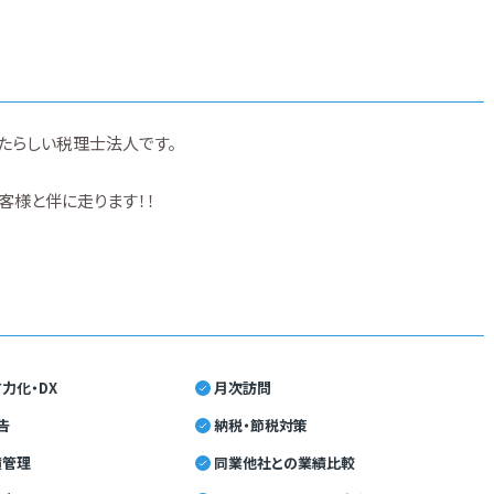
たらしい税理士法人です。
お客様と伴に走ります！！
力化・DX
月次訪問
告
納税・節税対策
績管理
同業他社との業績比較