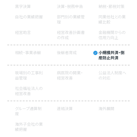
黒字決算
決算・税務申告
納税・節税対策
自社の業績把握
部門別の業績管
同業他社との業
理
績比較
経営助言
経営改善計画書
金融機関からの
の作成
信用力向上
相続・事業承継
後継者育成
小規模共済・倒
産防止共済
現場別の工事利
病医院の開業・
公益法人制度へ
益管理
経営改善
の対応
社会福祉法人の
経営改善
グループ通算制
連結決算
海外展開
度
海外子会社の業
績把握