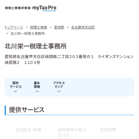
トップページ
税理士検索
愛知県
名古屋市天白区
北川栄一税理士事務所
北川栄一税理士事務所
愛知県名古屋市天白区植田南二丁目２０３番地の１ ライオンズマンション
植田第２ １１０３号
提供
基本
アクセス
サービス
情報
マップ
提供サービス
会社設立・起業
経理事務の省力
月次訪問
化・DX