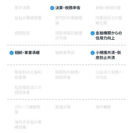
黒字決算
決算・税務申告
納税・節税対策
自社の業績把握
部門別の業績管
同業他社との業
理
績比較
経営助言
経営改善計画書
金融機関からの
の作成
信用力向上
相続・事業承継
後継者育成
小規模共済・倒
産防止共済
現場別の工事利
病医院の開業・
公益法人制度へ
益管理
経営改善
の対応
社会福祉法人の
経営改善
グループ通算制
連結決算
海外展開
度
海外子会社の業
績把握