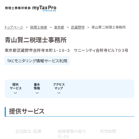
トップページ
税理士検索
東京都
武蔵野市
青山賢二税理士事務所
青山賢二税理士事務所
東京都武蔵野市吉祥寺本町１−１８−３ サニーシティ吉祥寺ビル７０３号
TKCモニタリング情報サービス利用
提供
基本
アクセス
サービス
情報
マップ
提供サービス
会社設立・起業
経理事務の省力
月次訪問
化・DX